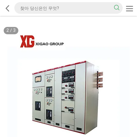
2
/
3