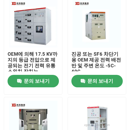
OEM에 의해 17.5 KV까
진공 또는 SF6 차단기
지의 등급 전압으로 제
용 OEM 제공 전력 배전
공되는 전기 전력 유통
반 및 주변 온도 -5C-
스위치 장치는
40C
문의 보내기
문의 보내기
집
제품
우리에 대하여