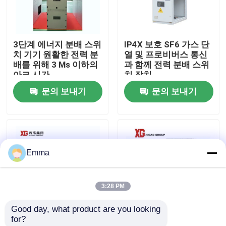
공장 여행
3단계 에너지 분배 스위
IP4X 보호 SF6 가스 단
치 기기 원활한 전력 분
열 및 프로비버스 통신
품질 관리
배를 위해 3 Ms 이하의
과 함께 전력 분배 스위
아크 시간
치 장치
문의 보내기
문의 보내기
연락주세요
인용문을 요구하세요
Emma
공기 짐 틈 스위치
3:28 PM
SF6 부하 분할
Good day, what product are you looking 
for?
전원 분배 개폐기
690V 등급 단열 전압
교류 전력 분배 개폐기