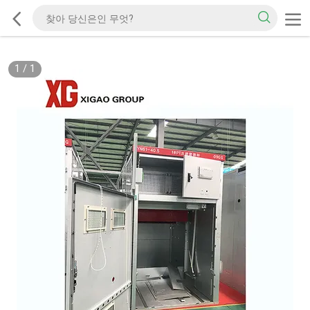
1
/
1