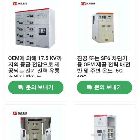
OEM에 의해 17.5 KV까
진공 또는 SF6 차단기
지의 등급 전압으로 제
용 OEM 제공 전력 배전
공되는 전기 전력 유통
반 및 주변 온도 -5C-
스위치 장치는
40C
문의 보내기
문의 보내기
집
제품
우리에 대하여