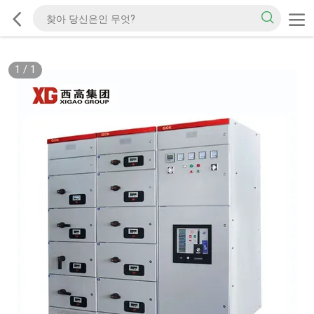
1
/
1