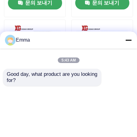
문의 보내기
문의 보내기
공장 여행
품질 관리
Emma
연락주세요
5:43 AM
Good day, what product are you looking 
인용문을 요구하세요
for?
교류 전력 분배 개폐기
교류 전력 전력망을 위
40.5 킬로볼트 33 킬로
한 7.2kV 12kV 17.5kV
볼트 고전압
LV 저압 스위치기어
공기 짐 틈 스위치
문의 보내기
문의 보내기
SF6 부하 분할
전원 분배 개폐기
홈
사이트맵
연락처
Desktop Site