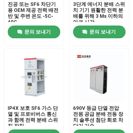
진공 또는 SF6 차단기
3단계 에너지 분배 스위
용 OEM 제공 전력 배전
치 기기 원활한 전력 분
반 및 주변 온도 -5C-
배를 위해 3 Ms 이하의
40C
아크 시간
문의 보내기
문의 보내기
집
IP4X 보호 SF6 가스 단
690V 등급 단열 전압
제품
열 및 프로비버스 통신
전원 공급 분배 전동 장
과 함께 전력 분배 스위
치 솔루션 첨단 회로 차
치 장치
단기 기술
우리에 대하여