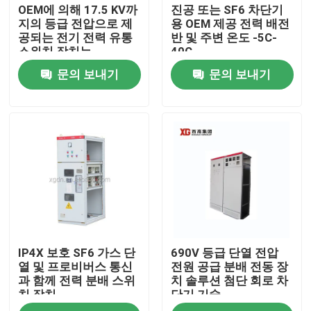
OEM에 의해 17.5 KV까
진공 또는 SF6 차단기
지의 등급 전압으로 제
용 OEM 제공 전력 배전
공되는 전기 전력 유통
반 및 주변 온도 -5C-
스위치 장치는
40C
문의 보내기
문의 보내기
집
IP4X 보호 SF6 가스 단
690V 등급 단열 전압
제품
열 및 프로비버스 통신
전원 공급 분배 전동 장
과 함께 전력 분배 스위
치 솔루션 첨단 회로 차
치 장치
단기 기술
우리에 대하여