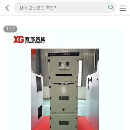
1
/
1