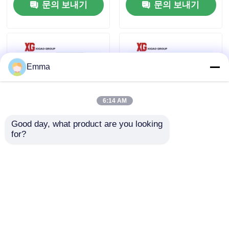
문의 보내기
문의 보내기
공장 여행
품질 관리
Emma
연락주세요
6:14 AM
Good day, what product are you looking 
인용문을 요구하세요
for?
교류 전력 분배 개폐기
교류 전력 전력망을 위
40.5 킬로볼트 33 킬로
한 7.2kV 12kV 17.5kV
볼트 고전압
LV 저압 스위치기어
공기 짐 틈 스위치
문의 보내기
문의 보내기
SF6 부하 분할
전원 분배 개폐기
홈
사이트맵
연락처
Desktop Site