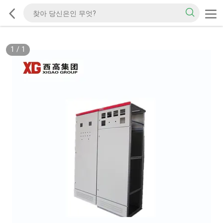
1
/
1