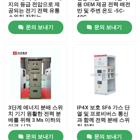
지의 등급 전압으로 제
용 OEM 제공 전력 배전
공되는 전기 전력 유통
반 및 주변 온도 -5C-
스위치 장치는
40C
문의 보내기
문의 보내기
집
3단계 에너지 분배 스위
IP4X 보호 SF6 가스 단
치 기기 원활한 전력 분
열 및 프로비버스 통신
제품
배를 위해 3 Ms 이하의
과 함께 전력 분배 스위
아크 시간
치 장치
문의 보내기
문의 보내기
우리에 대하여