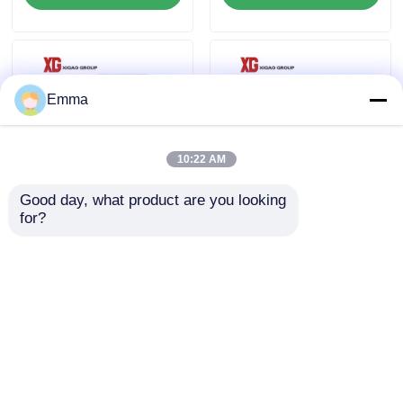
공장 여행
Emma
품질 관리
10:22 AM
연락주세요
Good day, what product are you looking 
for?
교류 전력 분배 개폐기
교류 전력 전력망을 위
인용문을 요구하세요
40.5 킬로볼트 33 킬로
한 7.2kV 12kV 17.5kV
볼트 고전압
LV 저압 스위치기어
공기 짐 틈 스위치
문의 보내기
문의 보내기
SF6 부하 분할
홈
사이트맵
연락처
Desktop Site
전원 분배 개폐기
사이트맵
Privacy Policy