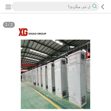
2
/
2