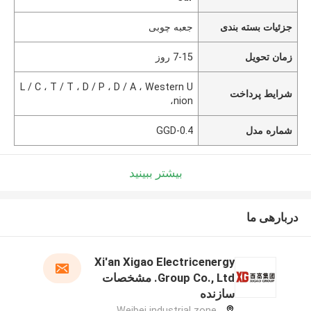
جزئیات بسته بندی
جعبه چوبی
زمان تحویل
7-15 روز
L / C ، T / T ، D / P ، D / A ، Western U
شرایط پرداخت
nion،
شماره مدل
GGD-0.4
بیشتر ببینید
دربارهی ما
Xi'an Xigao Electricenergy
Group Co., Ltd. مشخصات
سازنده
Weibei industrial zone,