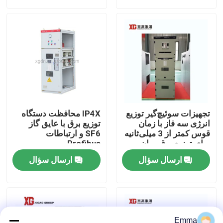
تور کارخانه
کنترل کیفیت
با ما تماس بگیرید
تجهیزات سوئیچ‌گیر توزیع
IP4X محافظت دستگاه
درخواست نقل قول
انرژی سه فاز با زمان
توزیع برق با عایق گاز
قوس کمتر از 3 میلی‌ثانیه
SF6 و ارتباطات
برای توزیع برق روان
Profibus
سوئیچ شکست بار هوا
ارسال سؤال
ارسال سؤال
سوئیچ شکست بار SF6
توزیع برق توزیع برق
Emma