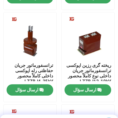
تور کارخانه
کنترل کیفیت
با ما تماس بگیرید
درخواست نقل قول
ریخته گری رزین اپوکسی
ترانسفورماتور جریان
ترانسفورماتور جریان
حفاظتی رله اپوکسی
داخلی نوع کاملاً محصور
داخلی کاملاً محصور
LZZBJ4-35kV
LZZBJ12-10kV
سوئیچ شکست بار هوا
ارسال سؤال
ارسال سؤال
سوئیچ شکست بار SF6
توزیع برق توزیع برق