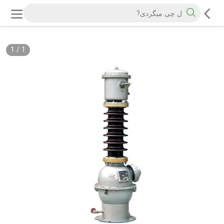
1
/
1