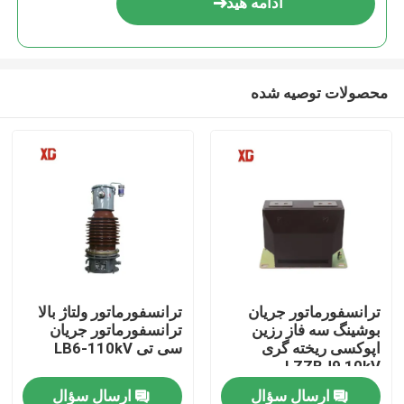
ادامه هید
محصولات توصیه شده
خانه
ترانسفورماتور جریان
ترانسفورماتور ولتاژ بالا
بوشینگ سه فاز رزین
ترانسفورماتور جریان
محصولات
اپوکسی ریخته گری
سی تی LB6-110kV
LZZBJ9 10kV
ارسال سؤال
ارسال سؤال
درباره ما