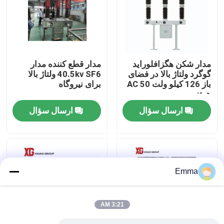
تور کارخانه
کنترل کیفیت
مدار شکن هگزافلوراید
مدار قطع کننده مدار
گوگرد ولتاژ بالا در فضای
40.5kv SF6 ولتاژ بالا
باز 126 کیلو ولت AC 50
برای نیروگاه
با ما تماس بگیرید
هرتز
ارسال سؤال
ارسال سؤال
درخواست نقل قول
سوئیچ شکست بار هوا
Emma
سوئیچ شکست بار SF6
3:21 AM
توزیع برق توزیع برق