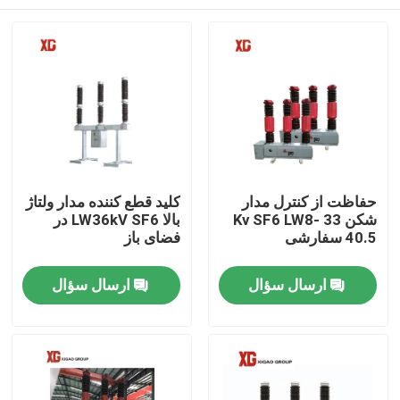
حفاظت از کنترل مدار
کلید قطع کننده مدار ولتاژ
شکن 33 Kv SF6 LW8-
بالا LW36kV SF6 در
40.5 سفارشی
فضای باز
خانه
ارسال سؤال
ارسال سؤال
محصولات
درباره ما