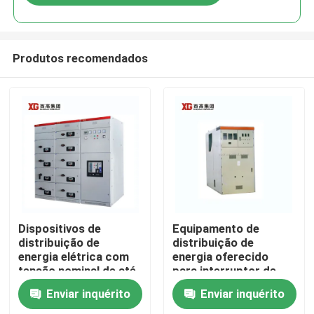
Produtos recomendados
Casa
Dispositivos de
Equipamento de
distribuição de
distribuição de
energia elétrica com
energia oferecido
Produtos
tensão nominal de até
para interruptor de
17,5 KV oferecidos
vácuo ou SF6 e
Enviar inquérito
Enviar inquérito
por OEM
temperatura ambiente
Sobre nós
-5C- 40C