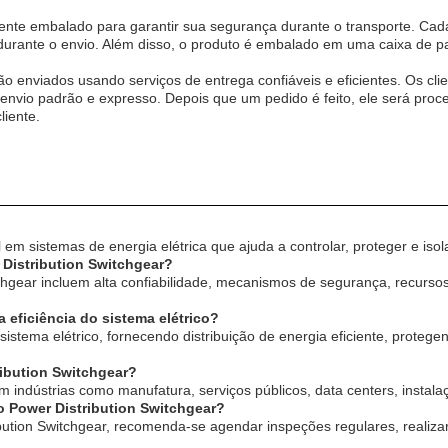
mente embalado para garantir sua segurança durante o transporte. C
durante o envio. Além disso, o produto é embalado em uma caixa de pap
ão enviados usando serviços de entrega confiáveis e eficientes. Os c
 envio padrão e expresso. Depois que um pedido é feito, ele será pr
liente.
em sistemas de energia elétrica que ajuda a controlar, proteger e isol
r Distribution Switchgear?
itchgear incluem alta confiabilidade, mecanismos de segurança, recurs
 eficiência do sistema elétrico?
 sistema elétrico, fornecendo distribuição de energia eficiente, proteg
ibution Switchgear?
indústrias como manufatura, serviços públicos, data centers, instalaç
 Power Distribution Switchgear?
ution Switchgear, recomenda-se agendar inspeções regulares, realiza