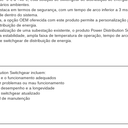
ários ambientes.
staca em termos de segurança, com um tempo de arco inferior a 3 ms,
ade dentro do sistema.
a opção OEM oferecida com este produto permite a personalização pa
ribuição de energia.
alização de uma subestação existente, o produto Power Distribution S
a alta estabilidade, ampla faixa de temperatura de operação, tempo de
 switchgear de distribuição de energia.
ution Switchgear incluem:
ção e o funcionamento adequados
er problemas ou mau funcionamento
 o desempenho e a longevidade
 switchgear atualizado
al de manutenção