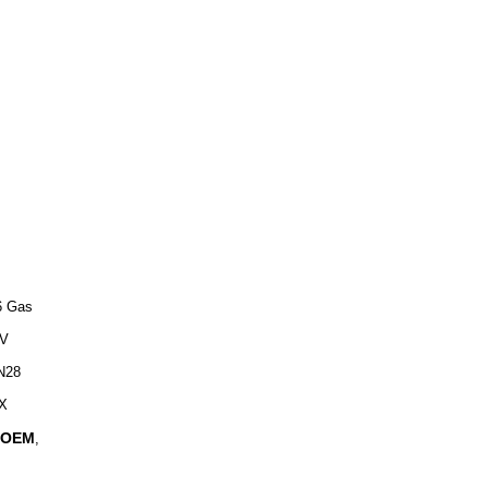
6 Gas
0V
N28
X
a OEM
,