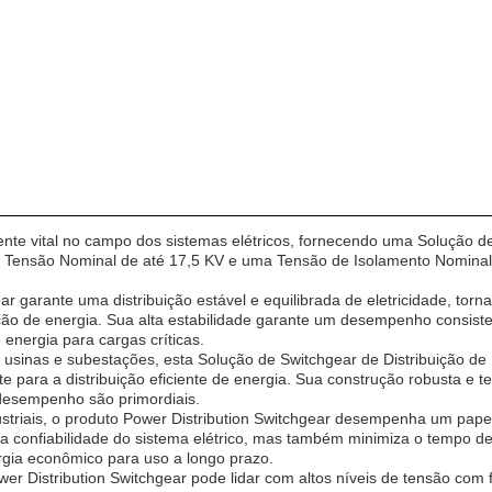
te vital no campo dos sistemas elétricos, fornecendo uma Solução de 
ma Tensão Nominal de até 17,5 KV e uma Tensão de Isolamento Nominal
ar garante uma distribuição estável e equilibrada de eletricidade, to
ição de energia. Sua alta estabilidade garante um desempenho consis
 energia para cargas críticas.
 usinas e subestações, esta Solução de Switchgear de Distribuição de 
e para a distribuição eficiente de energia. Sua construção robusta e 
 desempenho são primordiais.
triais, o produto Power Distribution Switchgear desempenha um papel c
 a confiabilidade do sistema elétrico, mas também minimiza o tempo d
gia econômico para uso a longo prazo.
r Distribution Switchgear pode lidar com altos níveis de tensão com f