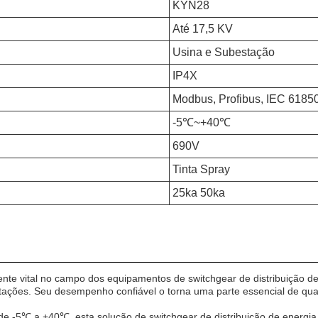
KYN28
Até 17,5 KV
Usina e Subestação
IP4X
Modbus, Profibus, IEC 6185
-5℃~+40℃
690V
Tinta Spray
25ka 50ka
te vital no campo dos equipamentos de switchgear de distribuição de 
ações. Seu desempenho confiável o torna uma parte essencial de qual
e -5℃ a +40℃, esta solução de switchgear de distribuição de energ