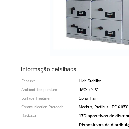
Informação detalhada
Feature:
High Stability
Ambient Temperature:
-5℃~+40℃
Surface Treatment:
Spray Paint
Communication Protocol:
Modbus, Profibus, IEC 61850
Destacar:
17Dispositivos de distrib
Dispositivos de distribui