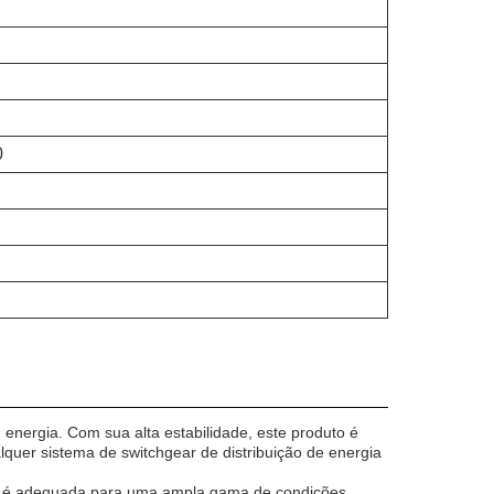
0
energia. Com sua alta estabilidade, este produto é
quer sistema de switchgear de distribuição de energia
ia é adequada para uma ampla gama de condições