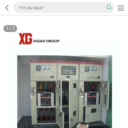
2
/
3