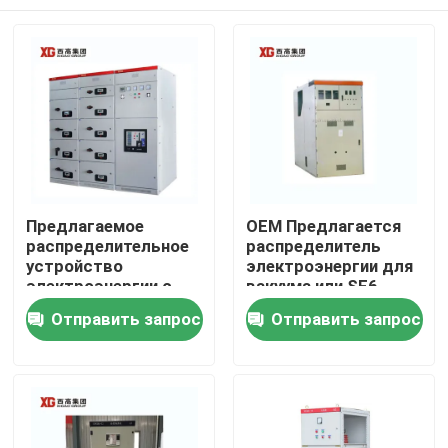
Предлагаемое
OEM Предлагается
распределительное
распределитель
устройство
электроэнергии для
электроэнергии с
вакуума или SF6
номинальным
выключателя и
Дом
Отправить запрос
Отправить запрос
напряжением до 17,5
температуры
кВ от OEM
окружающей среды
-5C- 40C
Продукты
О нас