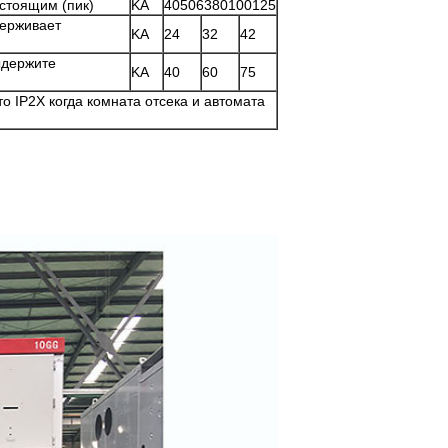
стоящим (пик)
KA
40506380100125
держивает
KA
24
32
42
держите
KA
40
60
75
то IP2X когда комната отсека и автомата