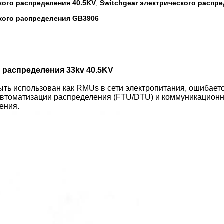
кого распределения 40.5KV
Switchgear электрического распре
,
ского распределения GB3906
о распределения 33kv 40.5KV
ыть использован как RMUs в сети электропитания, ошибаетс
автоматизации распределения (FTU/DTU) и коммуникационны
ения.