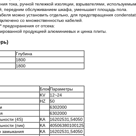
ия тока, ручной тележкой изоляции, взрывателями, используемым 
й, передним обслуживанием шкафа, уменьшает площадь пола.
абеля можно установить отдельно, для предотвращения condenstati
дключено со множественностью кабелей.
* предохранения от отсека:
озированной продукцией алюминиевых и цинка плиты.
ерь)
Глубина
1800
1800
Блок
Параметры
KV
12~24
HZ
50
и
6302000
ля
6302000
ьности (4S)
KA
16202531,54050
ности (пик)
KA
40506380100125
о замыкания
KA
16202531,54050