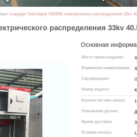
илы
>
стандарт Switchgear GB3906 электрического распределения 33kv 4
ектрического распределения 33kv 40
Основная информа
Место происхождения:
X
Фирменное наименование:
Сертификация:
I
Номер модели:
Количество мин заказа:
1
Упаковывая детали:
Время доставки:
3
Условия оплаты:
L