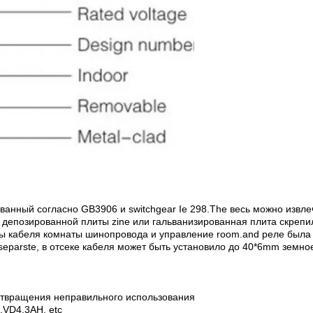
анный согласно GB3906 и switchgear Ie 298.The весь можно извлеч
 депозированной плиты zine или гальванизированная плита скреп
ы кабеля комнаты шинопровода и управление room.and реле была 
separste, в отсеке кабеля может быть установило до 40*6mm земн
отвращения неправильного использования
.VD4,3AH, etc