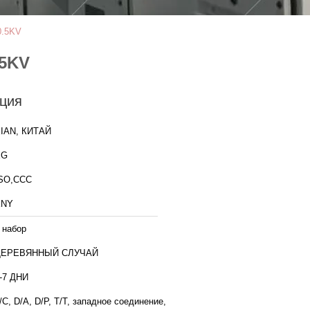
0.5KV
.5KV
ция
IAN, КИТАЙ
XG
SO,CCC
KNY
 набор
ДЕРЕВЯННЫЙ СЛУЧАЙ
-7 ДНИ
/C, D/A, D/P, T/T, западное соединение,