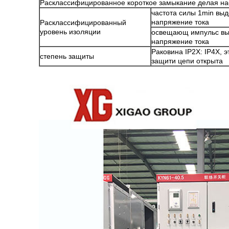
Расклассифицированное короткое замыкание делая на
частота силы 1min вы
напряжение тока
Расклассифицированный
уровень изоляции
освещающ импульс вы
напряжение тока
Раковина IP2X: IP4X, э
степень защиты
защити цепи открыта