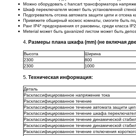
Можно оборудовать с hancart трансформатора напряжен
Шкаф переключателя может быть установленной стено
Подогреватель отсека автомата защити цепи и отсека к
Привяжите обширный космос комнаты, смогите быть по
Ранг IP4* предохранения от раковины, среди класса IP2
Meterial может быть gavanized листом может быть деп
4.
Размеры плана шкафа (mm) (не включая дв
Высота
Ширина
2300
800
2300
1000
5.
Техническая информация:
Деталь
Расклассифицированное напряжение тока
Расклассифицированное течение
Расклассифицированное течение автомата защити цеп
Расклассифицированное течение шкафа переключате
Расклассифицированное течение динамической стабил
Расклассифицированное течение динамической стабиль
Расклассифицированное течение отключения коротког