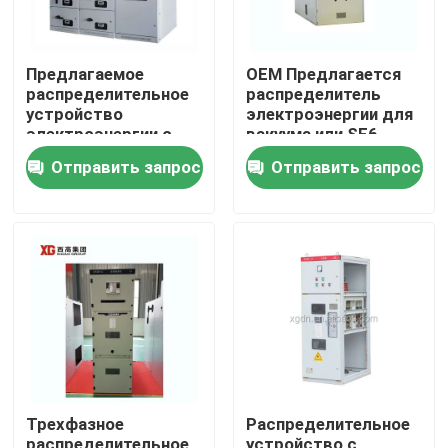
Предлагаемое
OEM Предлагается
распределительное
распределитель
устройство
электроэнергии для
электроэнергии с
вакуума или SF6
номинальным
выключателя и
Отправить запрос
Отправить запрос
напряжением до 17,5
температуры
кВ от OEM
окружающей среды
-5C- 40C
Дом
Продукты
Трехфазное
Распределительное
О нас
распределительное
устройство с