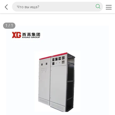
1
/
1