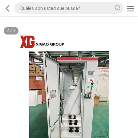
2
/
3