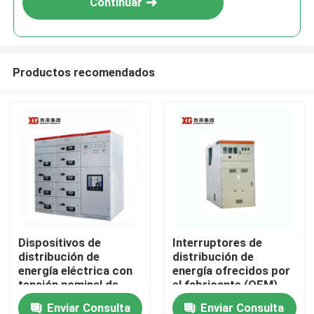
Continuar
Productos recomendados
Hogar
Dispositivos de
Interruptores de
distribución de
distribución de
Productos
energía eléctrica con
energía ofrecidos por
tensión nominal de
el fabricante (OEM)
hasta 17,5 KV
para interruptores de
Enviar Consulta
Enviar Consulta
Sobre nosotros
ofrecidos por OEM
vacío o SF6 y