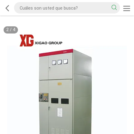
2
/
4