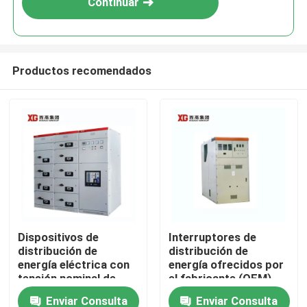
Continuar
Productos recomendados
Hogar
Dispositivos de
Interruptores de
distribución de
distribución de
Productos
energía eléctrica con
energía ofrecidos por
tensión nominal de
el fabricante (OEM)
hasta 17,5 KV
para interruptores de
Enviar Consulta
Enviar Consulta
Sobre nosotros
ofrecidos por OEM
vacío o SF6 y