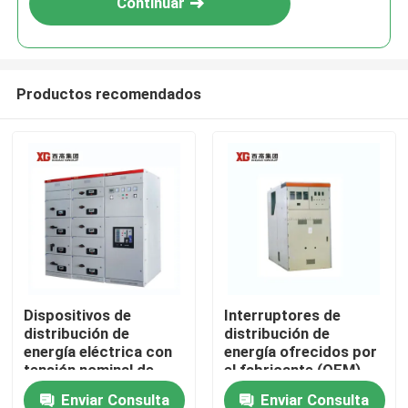
Continuar
Productos recomendados
Hogar
Dispositivos de
Interruptores de
distribución de
distribución de
Productos
energía eléctrica con
energía ofrecidos por
tensión nominal de
el fabricante (OEM)
hasta 17,5 KV
para interruptores de
Enviar Consulta
Enviar Consulta
Sobre nosotros
ofrecidos por OEM
vacío o SF6 y