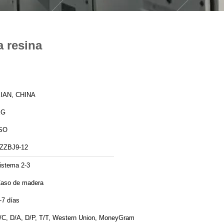
a resina
IAN, CHINA
XG
SO
ZZBJ9-12
istema 2-3
aso de madera
-7 días
/C, D/A, D/P, T/T, Western Union, MoneyGram