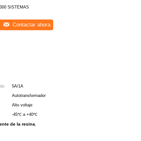
000 SISTEMAS
Contactar ahora
da:
5A/1A
Autotransformador
Alto voltaje
:
-45℃ a +40℃
ente de la resina
,