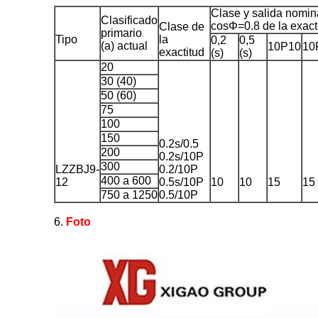
Clase y salida nomin
Clasificado
cosΦ=0.8 de la exact
Clase de
primario
Tipo
la
0,2
0,5
(a) actual
10P10
10
exactitud
(s)
(s)
20
30 (40)
50 (60)
75
100
150
0.2s/0.5
200
0.2s/10P
300
LZZBJ9-
0.2/10P
400 a 600
12
0.5s/10P
10
10
15
15
750 a 1250
0.5/10P
6.
Foto