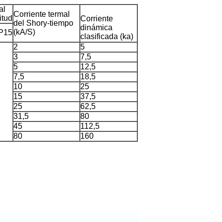
al
Corriente termal
itud
Corriente
del Shory-tiempo
dinámica
(kA/S)
P15
clasificada (ka)
2
5
3
7,5
5
12,5
7,5
18,5
10
25
15
37,5
25
62,5
31,5
80
45
112,5
80
160