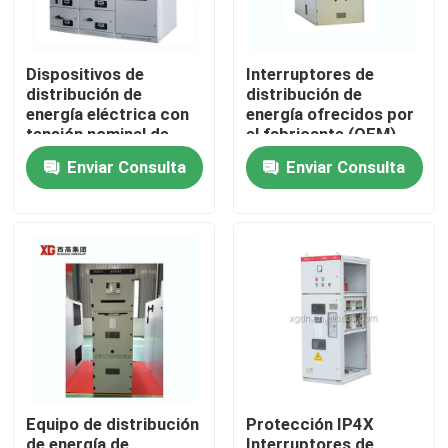
Dispositivos de
Interruptores de
distribución de
distribución de
energía eléctrica con
energía ofrecidos por
tensión nominal de
el fabricante (OEM)
hasta 17,5 KV
para interruptores de
Enviar Consulta
Enviar Consulta
ofrecidos por OEM
vacío o SF6 y
temperatura ambiente
-5°C - 40°C
Hogar
Productos
Equipo de distribución
Protección IP4X
Sobre nosotros
de energía de
Interruptores de