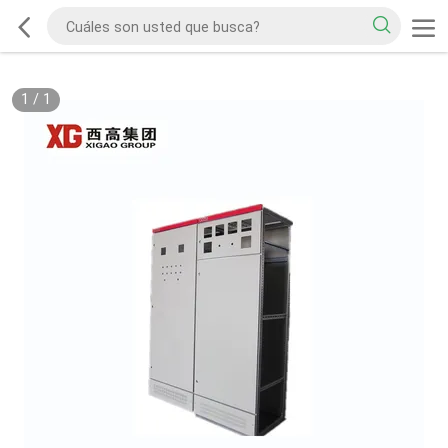
1
/
1