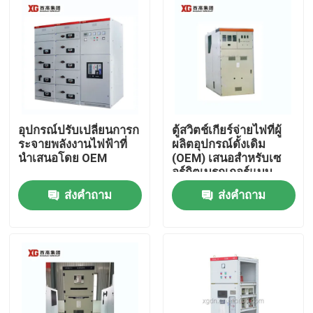
อุปกรณ์ปรับเปลี่ยนการก
ตู้สวิตช์เกียร์จ่ายไฟที่ผู้
ระจายพลังงานไฟฟ้าที่
ผลิตอุปกรณ์ดั้งเดิม
นําเสนอโดย OEM
(OEM) เสนอสำหรับเซ
อร์กิตเบรกเกอร์แบบ
สุญญากาศหรือ SF6
ส่งคำถาม
ส่งคำถาม
และอุณหภูมิแวดล้อม
-5°C - 40°C
บ้าน
สินค้า
เกี่ยวกับเรา