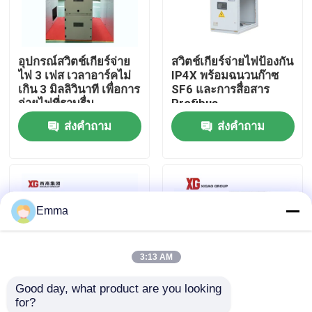
ทัวร์โรงงาน
อุปกรณ์สวิตช์เกียร์จ่าย
สวิตช์เกียร์จ่ายไฟป้องกัน
ไฟ 3 เฟส เวลาอาร์คไม่
IP4X พร้อมฉนวนก๊าซ
ควบคุมคุณภาพ
เกิน 3 มิลลิวินาที เพื่อการ
SF6 และการสื่อสาร
จ่ายไฟที่ราบรื่น
Profibus
ส่งคำถาม
ส่งคำถาม
ติดต่อเรา
ขอใบเสนอราคา
Emma
สวิตช์แบ่งโหลดอากาศ
3:13 AM
สวิตช์แบ่งโหลด SF6
Good day, what product are you looking 
for?
สวิตช์จ่ายไฟ
โซลูชันตู้สวิตช์เกียร์จ่าย
สวิตช์จ่ายไฟ AC 40.5kv