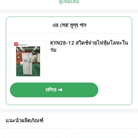
ดูเพิ่มเติม
এর সেরা মূল্য পান
KYN28-12 สวิตช์จ่ายไฟหุ้มโลหะใน
ร่ม
চালিয়ে
แนะนำผลิตภัณฑ์