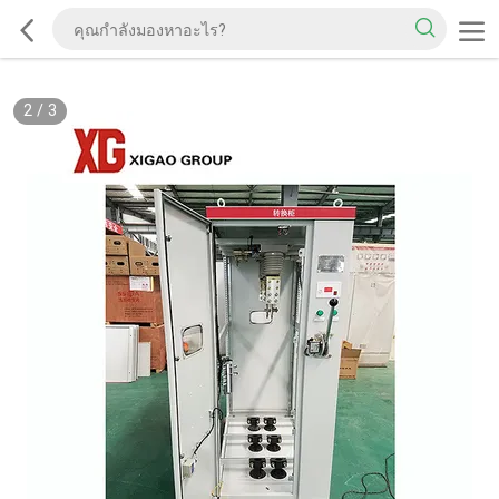
2
/
3