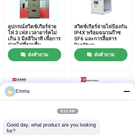
ทัวร์โรงงาน
อุปกรณ์สวิตช์เกียร์จ่าย
สวิตช์เกียร์จ่ายไฟป้องกัน
ไฟ 3 เฟส เวลาอาร์คไม่
IP4X พร้อมฉนวนก๊าซ
ควบคุมคุณภาพ
เกิน 3 มิลลิวินาที เพื่อการ
SF6 และการสื่อสาร
จ่ายไฟที่ราบรื่น
Profibus
ส่งคำถาม
ส่งคำถาม
ติดต่อเรา
ขอใบเสนอราคา
Emma
สวิตช์แบ่งโหลดอากาศ
9:12 AM
สวิตช์แบ่งโหลด SF6
Good day, what product are you looking 
for?
สวิตช์จ่ายไฟ
โซลูชันตู้สวิตช์เกียร์จ่าย
สวิตช์จ่ายไฟ AC 40.5kv