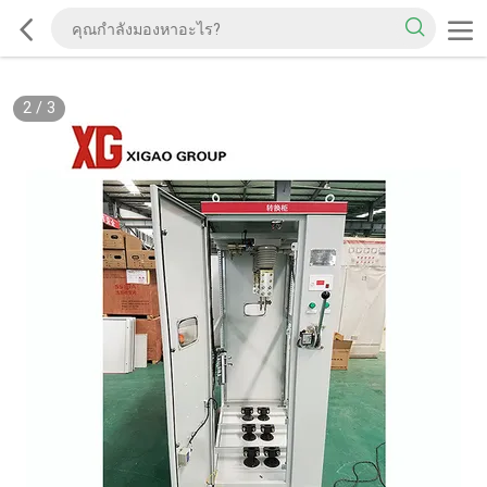
2
/
3