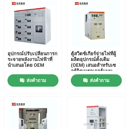
อุปกรณ์ปรับเปลี่ยนการก
ตู้สวิตช์เกียร์จ่ายไฟที่ผู้
ระจายพลังงานไฟฟ้าที่
ผลิตอุปกรณ์ดั้งเดิม
นําเสนอโดย OEM
(OEM) เสนอสำหรับเซ
อร์กิตเบรกเกอร์แบบ
สุญญากาศหรือ SF6
ส่งคำถาม
ส่งคำถาม
และอุณหภูมิแวดล้อม
-5°C - 40°C
บ้าน
สินค้า
เกี่ยวกับเรา