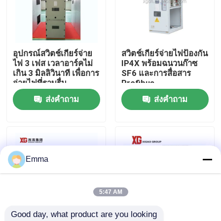
ทัวร์โรงงาน
อุปกรณ์สวิตช์เกียร์จ่าย
สวิตช์เกียร์จ่ายไฟป้องกัน
ควบคุมคุณภาพ
ไฟ 3 เฟส เวลาอาร์คไม่
IP4X พร้อมฉนวนก๊าซ
เกิน 3 มิลลิวินาที เพื่อการ
SF6 และการสื่อสาร
จ่ายไฟที่ราบรื่น
Profibus
ติดต่อเรา
ส่งคำถาม
ส่งคำถาม
ขอใบเสนอราคา
สวิตช์แบ่งโหลดอากาศ
Emma
สวิตช์แบ่งโหลด SF6
5:47 AM
Good day, what product are you looking 
สวิตช์จ่ายไฟ