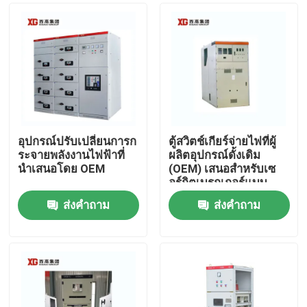
อุปกรณ์ปรับเปลี่ยนการก
ตู้สวิตช์เกียร์จ่ายไฟที่ผู้
ระจายพลังงานไฟฟ้าที่
ผลิตอุปกรณ์ดั้งเดิม
นําเสนอโดย OEM
(OEM) เสนอสำหรับเซ
อร์กิตเบรกเกอร์แบบ
สุญญากาศหรือ SF6
ส่งคำถาม
ส่งคำถาม
และอุณหภูมิแวดล้อม
บ้าน
-5°C - 40°C
สินค้า
เกี่ยวกับเรา