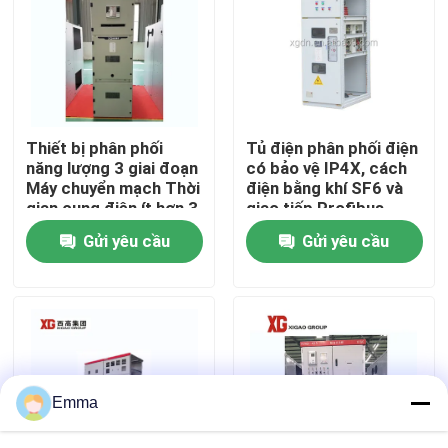
Tham quan nhà máy
Kiểm soát chất lượng
Thiết bị phân phối
Tủ điện phân phối điện
năng lượng 3 giai đoạn
có bảo vệ IP4X, cách
Liên hệ chúng tôi
Máy chuyển mạch Thời
điện bằng khí SF6 và
gian cung điện ít hơn 3
giao tiếp Profibus
ms để phân phối năng
Gửi yêu cầu
Gửi yêu cầu
Yêu cầu báo giá
lượng trơn tru
công tắc ngắt không khí
Công tắc ngắt tải SF6
Emma
Thiết bị đóng cắt phân phối điện