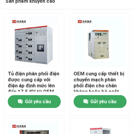
Sản phẩm khuyến cáo
Tủ điện phân phối điện
OEM cung cấp thiết bị
được cung cấp với
chuyển mạch phân
điện áp định mức lên
phối điện cho chân
đến 17.5 KV từ OEM
không hoặc bộ ngắt
Trang Chủ
mạch SF6 và nhiệt độ
Gửi yêu cầu
Gửi yêu cầu
xung quanh -5C- 40C
Các sản phẩm
Về chúng tôi