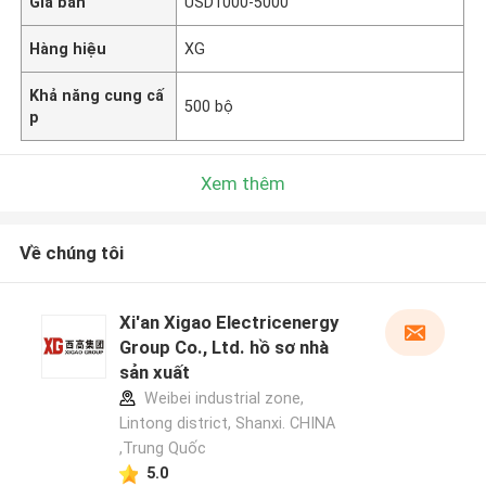
Giá bán
USD1000-5000
Hàng hiệu
XG
Khả năng cung cấ
500 bộ
p
Xem thêm
Về chúng tôi
Xi'an Xigao Electricenergy
Group Co., Ltd. hồ sơ nhà
sản xuất
Weibei industrial zone,
Lintong district, Shanxi. CHINA
,Trung Quốc
5.0