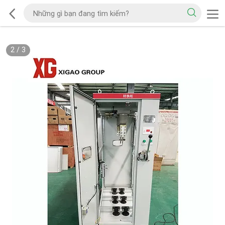
2
/
3