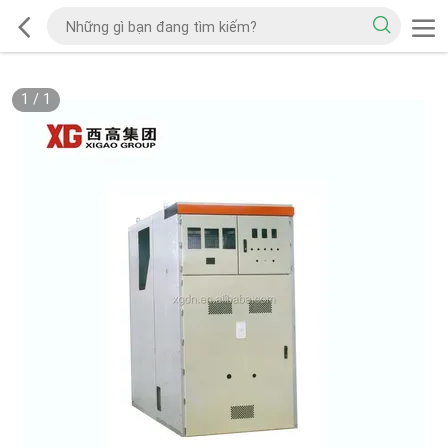
1
/
1