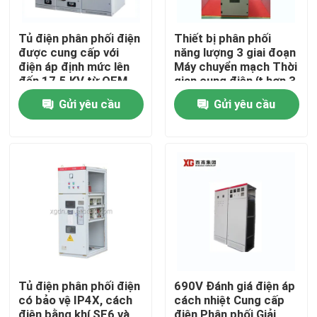
Tủ điện phân phối điện
Thiết bị phân phối
được cung cấp với
năng lượng 3 giai đoạn
điện áp định mức lên
Máy chuyển mạch Thời
đến 17.5 KV từ OEM
gian cung điện ít hơn 3
ms để phân phối năng
Gửi yêu cầu
Gửi yêu cầu
lượng trơn tru
Trang Chủ
Các sản phẩm
Tủ điện phân phối điện
690V Đánh giá điện áp
có bảo vệ IP4X, cách
cách nhiệt Cung cấp
Về chúng tôi
điện bằng khí SF6 và
điện Phân phối Giải