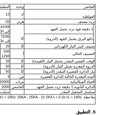
العناصر
وحدة
المعلم
ك
12
الفولطية
تردد مصنف
هرتز
50
42/48
1 دقيقة قوة تردد تحمل الجهد
إلى الأ
75/85
كا
دافع البرق يتحمل الجهد (الذروة)
إلى الأ
تصنيف كسر التيار الكهربائي
كا
20
630
التصنيف الحالي
أ
1250
الوقت القصير المقدر يتحمل التيار (القيمة))
كا
20
الذروة المقدرة تحمل التيار (الذروة)
كا
50
تيار الدائرة القصيرة المقدر (الذروة)
كا
50
المدة المقدرة الحالية للدائرة القصيرة
س
4
الحياة الميكانيكية
مرات
20000
الدائرة الثانوية 1 دقيقة تردد تحمل الجهد
الخامس
2000
تسلسل التشغيل المقدر
سبليت- تى
ملاحظة: 20KA ، 25KA ، 31.5KA t = 0.3s t1 = 180s ؛40KA t = 180s t1 = 180s
5. التطبيق