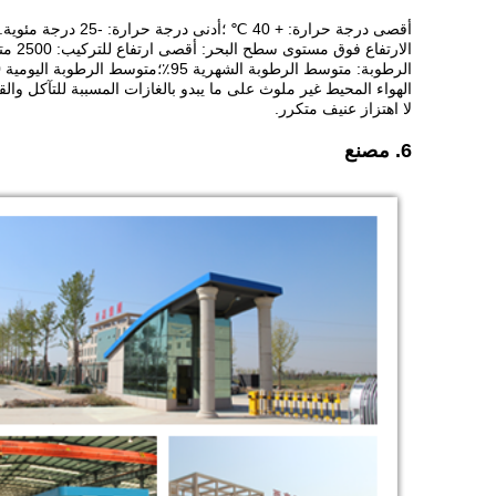
أقصى درجة حرارة: + 40 ℃ ؛أدنى درجة حرارة: -25 درجة مئوية.
الارتفاع فوق مستوى سطح البحر: أقصى ارتفاع للتركيب: 2500 متر.
الرطوبة: متوسط ​​الرطوبة الشهرية 95٪؛متوسط ​​الرطوبة اليومية 90٪.
الهواء المحيط غير ملوث على ما يبدو بالغازات المسببة للتآكل والقا
لا اهتزاز عنيف متكرر.
6. مصنع