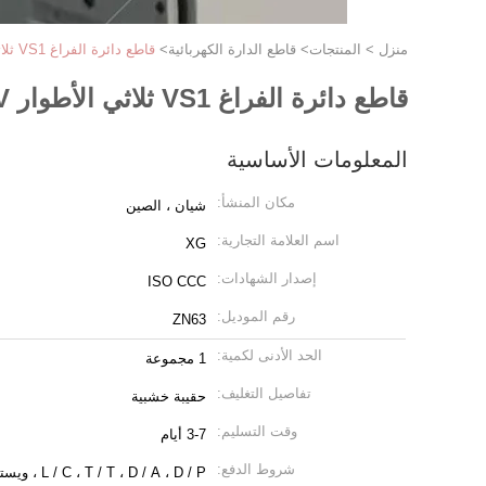
منزل
>
المنتجات
>
قاطع الدارة الكهربائية
>
قاطع دائرة الفراغ VS1 ثلاثي الأطوار 6.6KV 7.2KV 10KV 20KV 24KV
قاطع دائرة الفراغ VS1 ثلاثي الأطوار 6.6KV 7.2KV 10KV 20KV 24KV
المعلومات الأساسية
مكان المنشأ:
شيان ، الصين
اسم العلامة التجارية:
XG
إصدار الشهادات:
ISO CCC
رقم الموديل:
ZN63
الحد الأدنى لكمية:
1 مجموعة
تفاصيل التغليف:
حقيبة خشبية
وقت التسليم:
3-7 أيام
شروط الدفع:
L / C ، T / T ، D / A ، D / P ، ويسترن يونيون ، موني جرام