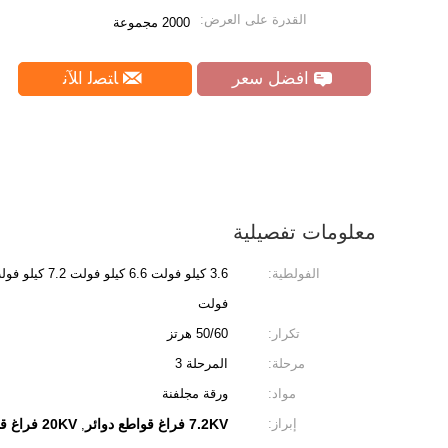
القدرة على العرض:
2000 مجموعة
افضل سعر
ﺎﺘﺼﻟ ﺍﻶﻧ
معلومات تفصيلية
الفولطية:
فولت
تكرار:
50/60 هرتز
مرحلة:
المرحلة 3
مواد:
ورقة مجلفنة
إبراز:
7.2KV فراغ قواطع دوائر
20KV فراغ قواطع
,