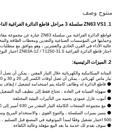
منتوج وصف
1. ZN63 VS1 سلسلة 3 مراحل قاطع الدائرة الفراغية الداخلية vcb 6.6kv 7.2kv 10kv 20kv 24kv
وحمايتها في المؤسسات الصناعية والتعدين ومحطات الطاقة والمحطات
عالية الأداء في القرن الحادي والعشرين ، وهو يتوافق مع متطلبات معايير GB1984 و DL403 و IEC56 وم
اجتاز قاطع الدائرة الفراغية ZN63A-12 / T1250-31.5 اختبار النوع في محطة KEMA الكهربائية التجريبية الدولية في هولندا.
2. الميزات الرئيسية:
المتانة الميكانيكية والكهربائية خلال التيار المقنن ، يمكن أن تصل أوقات الانقطاع إلى 00
تيار ماس كهربائى ، يمكن أن تصل أوقات الكسر إلى 20 و 30 و 50 مرة.
⚫ قاطع الدائرة له وظائف كاملة.يتم استخدامه لتشغيل / إيقاف تشغيل الأحمال المختلفة كما هو 
⚫ سهولة الصيانة في العادة ، تحتاج فقط إلى تنظيف آلية التشغيل 
⚫ أنبوب عازل عمودي يحميه من التأثيرات البيئية المختلفة.
⚫ مع مجموعة المنتجات الكاملة التيار المقدر من 630 أمبير إلى 4000 أمبير من تيار ماس كهربائى مقنن من 20 كيلو أمبير إلى 50 كيلو أمبير
⚫ يتميز بميزات السلسلة ، والتنوع القوي ، والاستخدام المريح وس
500 اختبار تشغيل وفقًا لمبدأ الموثوقية في المصنع قبل التسليم ، وذلك لضمان الموثوقية.
⚫ سوف نقدم لك خدمة ما بعد البيع مؤهلة وعالية الكفاءة.