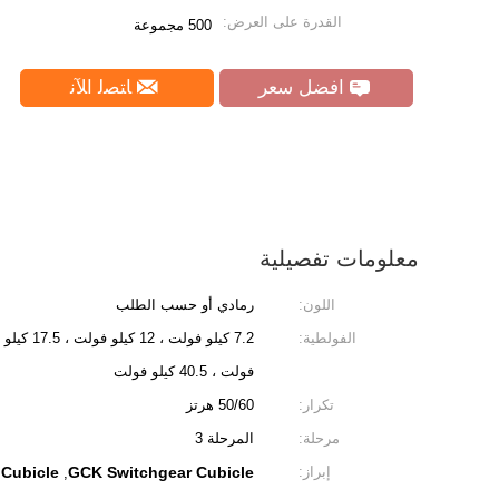
القدرة على العرض:
500 مجموعة
افضل سعر
ﺎﺘﺼﻟ ﺍﻶﻧ
معلومات تفصيلية
اللون:
رمادي أو حسب الطلب
الفولطية:
فولت ، 40.5 كيلو فولت
تكرار:
50/60 هرتز
مرحلة:
المرحلة 3
إبراز:
GCK Switchgear Cubicle
 Cubicle
,