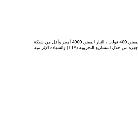
مجموعة المفاتيح الكهربائية ذات الجهد المنخفض من نوع GCK ​​(المشار إليها فيما يلي باسم الجهاز) مناسبة للتيار المتردد 50 هرتز ، جهد التشغيل المقنن 400 فولت ، التيار المقنن 4000 أمبير وأقل من شبكة
الطاقة منخفضة الجهد ، لتوليد الطاقة ، ونظام النقل والتوزيع كإضاءة ديناميكية ، وتحويل الطاقة والحماية والمراقبة ومناسبات أخرى.جميع أنواع الأجهزة من خلال المشاريع التجريبية (TTA) والشهادة الإلزامية