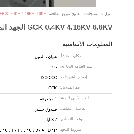
منزل
>
المنتجات
>
مفاتيح توزيع الطاقة
>
GCK 0.4KV 4.16KV 6.6KV الجهد المنخفض مع مقصورة مجموعة المفاتيح القابلة للسحب
GCK 0.4KV 4.16KV 6.6KV الجهد المنخفض مع مقصورة مجموعة المفاتيح القابلة للسحب
المعلومات الأساسية
مكان المنشأ:
شيان ، الصين
اسم العلامة التجارية:
XG
إصدار الشهادات:
ISO CCC
رقم الموديل:
GCK ...
الحد الأدنى لكمية:
1 مجموعة
تفاصيل التغليف:
صندوق خشبي
وقت التسليم:
3-7 أيام
شروط الدفع:
L / C ، T / T ، L / C ، D / A ، D / P ، ويسترن يونيون ، موني جرام