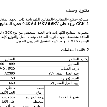
منتوج وصف
مسكن
>
منتج
>
المفاتيح
>
المفاتيح الكهربائية ذات الجهد المن
1. GCK نوع داخلي 0.4KV 4.16KV 6.6KV حجرة المفاتيح الكهربائية القابلة للسحب ذات الجهد المنخفض
الوطنية (CCC) ، وبعد تقييم التشغيل التجريبي الطويل.
2. قائمة المعلمات
يكتب
العناصر
المعايير
المعايير
9661-1999
درجة الحماية
P40 ، IP30
جهد العمل المقدر (V)
AC380
التردد (هرتز)
50
جهد العزل المقدر (V)
660
تثبيت
داخلي
ارتفاع
الحد الأقصى 2000 
شروط الخدمة
درجة الحرارة
المحيطة
على الأقل -30 درجة مئو
الرطوبة النسبية
حد أقصى 85٪