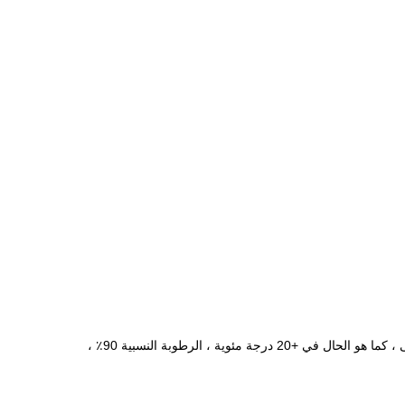
* منظف الهواء ، الرطوبة النسبية عند أعلى درجة حرارة محيطة +40 درجة مئوية لا تزيد عن 50٪ في درجة الحرارة المنخفضة تسمح برطوبة أعلى ، كما هو الحال في +20 درجة مئوية ، الرطوبة النسبية 90٪ ،