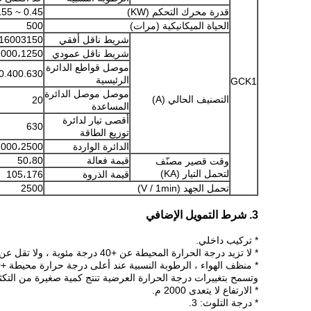
قدرة محرك التحكم (KW)
0.45 ~ 155
الحياة الميكانيكية (مرات)
500
شريط ناقل أفقي
16003150
شريط ناقل عمودي
1000،1250
موصل قواطع الدائرة
0.400.630
الرئيسية
GCK1
موصل موصل الدائرة
التصنيف الحالي (A)
20
المساعدة
أقصى تيار لدائرة
630
توزيع الطاقة
الدائرة الواردة
2000،2500
قيمة فعالة
50،80
وقت قصير مصنّف
لتحمل التيار (KA)
قيمة الذروة
105،176
تحمل الجهد (V / 1min)
2500
3. شرط التمويل الإضافي
* تركيب داخلي.
* لا تزيد درجة الحرارة المحيطة عن +40 درجة مئوية ، ولا تقل عن -5 درجة مئوية ، ولا يتجاوز متوسط ​​درجة الحرارة 24 ساعة +35 درجة مئوية.
وتسمح بتغييرات درجة الحرارة العرضية تنتج كمية صغيرة من التك
* الارتفاع لا يتعدى 2000 م.
* درجة التلوث: 3.