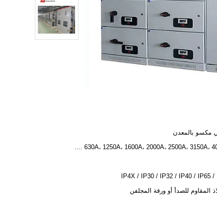
ي مكسو بالمعدن
630A، 1250A، 1600A، 2000A، 2500A، 3150A، 4000A
IP4X / IP30 / IP32 / IP40 / IP65 /
اذ المقاوم للصدأ أو ورقة المجلفن