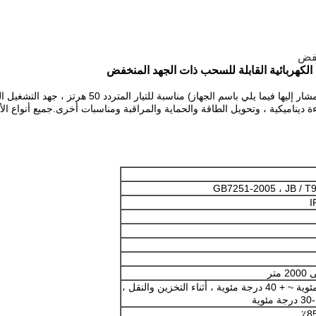
خفض
GB7251-2005 ، JB / T
I
متر
-50 درجة مئوية ~ + 40 درجة مئوية ، أثناء التخزين والنقل ،
ية