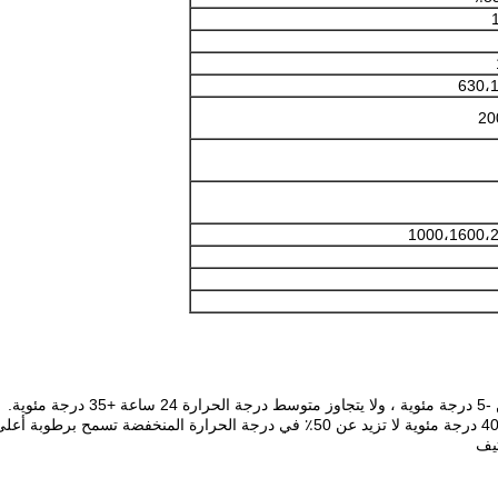
630،
20
1000،1600،
ثيف