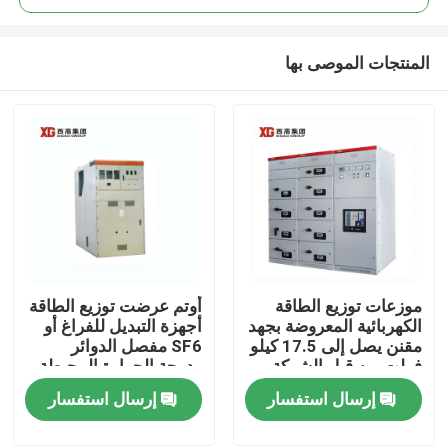
المنتجات الموصى بها
موزعات توزيع الطاقة
أوتم عرضت توزيع الطاقة
منزل، بيت
الكهربائية المعروضة بجهد
أجهزة التبديل للفراغ أو
مقنن يصل إلى 17.5 كيلو
SF6 مفصل الدوائر
فولت من قبل الشركة
ودرجة الحرارة المحيطة
منتجات
المصنعة الأصلية
-5C- 40C
إرسال استفسار
إرسال استفسار
معلومات عنا