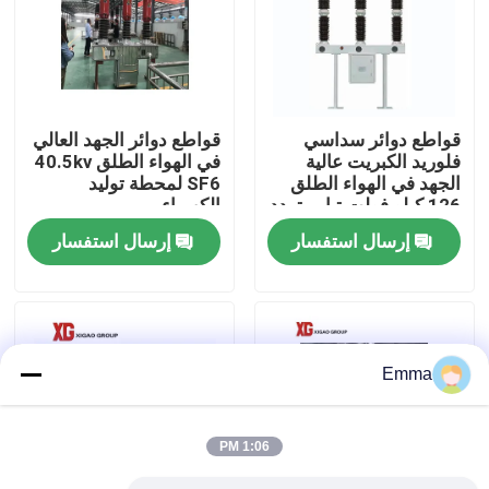
جولة في المعمل
مراقبة الجودة
قواطع دوائر سداسي
قواطع دوائر الجهد العالي
فلوريد الكبريت عالية
في الهواء الطلق 40.5kv
الجهد في الهواء الطلق
SF6 لمحطة توليد
اتصل بنا
126 كيلو فولت تيار متردد
الكهرباء
50 هرتز
إرسال استفسار
إرسال استفسار
اطلب اقتباس
تبديل كسر تحميل الهواء
Emma
SF6 تبديل كسر الحمل
1:06 PM
مفاتيح توزيع الطاقة