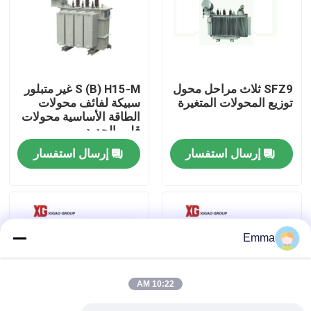
جولة في المعمل
مراقبة الجودة
SFZ9 ثلاث مراحل محول
S (B) H15-M غير متبلور
توزيع المحولات المتغيرة
سبيكة لفائف محولات
الطاقة الأساسية محولات
اتصل بنا
قلب الحديد
إرسال استفسار
إرسال استفسار
اطلب اقتباس
تبديل كسر تحميل الهواء
Emma
SF6 تبديل كسر الحمل
10:22 AM
مفاتيح توزيع الطاقة