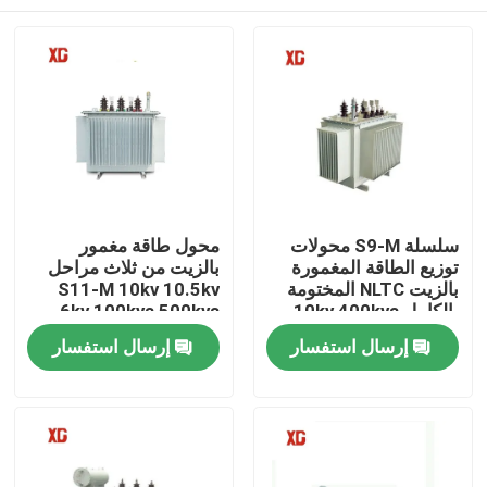
سلسلة S9-M محولات
محول طاقة مغمور
توزيع الطاقة المغمورة
بالزيت من ثلاث مراحل
بالزيت NLTC المختومة
S11-M 10kv 10.5kv
بالكامل 10kv 400kva
6kv 100kva 500kva
100kva
منزل، بيت
إرسال استفسار
إرسال استفسار
منتجات
معلومات عنا