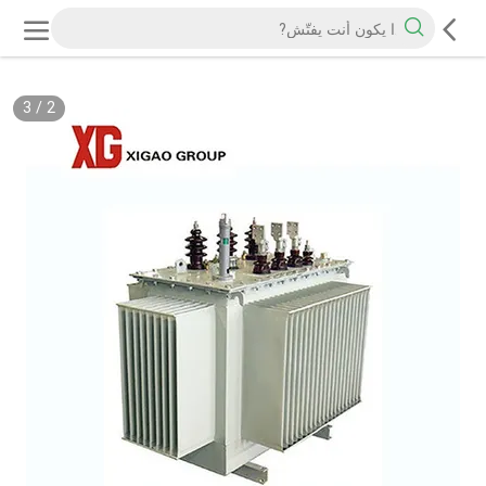
3
/
2