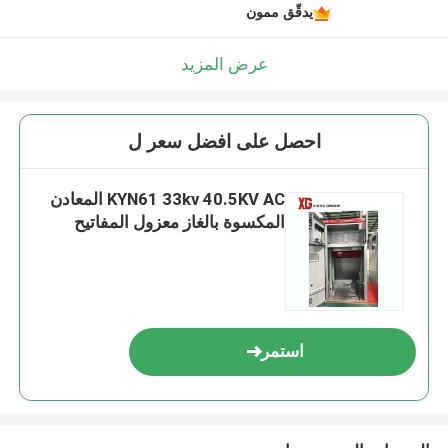
يدقّق ممون
عرض المزيد
احصل على افضل سعر ل
KYN61 33kv 40.5KV AC المعادن
المكسوة بالغاز معزول المفاتيح
استمر