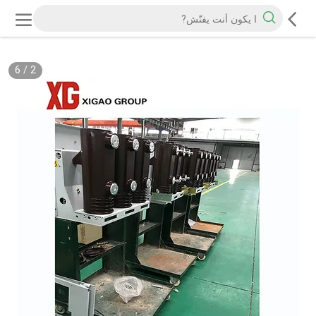
6
/
2