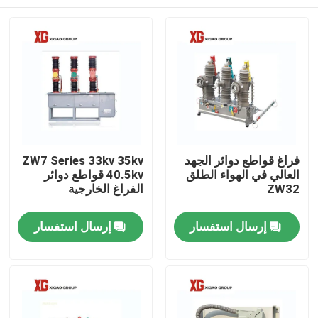
فراغ قواطع دوائر الجهد
ZW7 Series 33kv 35kv
العالي في الهواء الطلق
40.5kv قواطع دوائر
ZW32
الفراغ الخارجية
منزل، بيت
إرسال استفسار
إرسال استفسار
منتجات
معلومات عنا