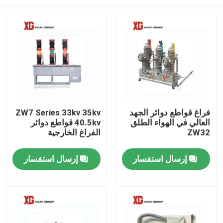
فراغ قواطع دوائر الجهد
ZW7 Series 33kv 35kv
العالي في الهواء الطلق
40.5kv قواطع دوائر
ZW32
الفراغ الخارجية
منزل، بيت
إرسال استفسار
إرسال استفسار
منتجات
معلومات عنا