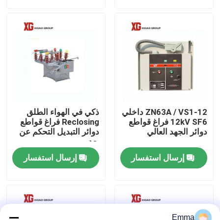
جولة في المعمل
مراقبة الجودة
اتصل بنا
ZN63A / VS1-12 داخلي
ذكي في الهواء الطلق
اطلب اقتباس
12kV SF6 فراغ قواطع
Reclosing فراغ قواطع
دوائر الجهد العالي
دوائر التبديل التحكم عن
بعد
تبديل كسر تحميل الهواء
إرسال استفسار
إرسال استفسار
SF6 تبديل كسر الحمل
مفاتيح توزيع الطاقة
Emma