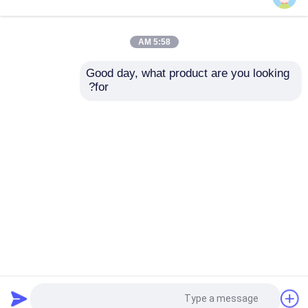
مفتاح فصل الجهد العالي
5:58 AM
Good day, what product are you looking 
قاطع الدارة الكهربائية
for?
ZW32-12G / 630A
دليل قاطع الدائرة
قواطع دوائر الفراغ
الفراغية للجهد العالي
الخارجية ذات الجهد
ZW32 مع العزلة
SF6 قواطع دوائر
العالي
إرسال استفسار
إرسال استفسار
محول التيار CT
محول الجهد PT
منزل
حول نا
اتصل بنا
Desktop Site
خريطة الموقع
Privacy Policy
وحدة قياس CT PT
جودة
تبديل كسر تحميل الهواء
مصنع الصين.Copyright
مانع اندفاع أكسيد الزنك
© 2025 Xi'an Xigao Electricenergy Group Co.,