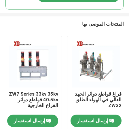
المنتجات الموصى بها
منزل، بيت
فراغ قواطع دوائر الجهد
ZW7 Series 33kv 35kv
العالي في الهواء الطلق
40.5kv قواطع دوائر
ZW32
الفراغ الخارجية
منتجات
إرسال استفسار
إرسال استفسار
معلومات عنا