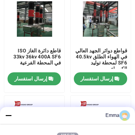
جولة في المعمل
مراقبة الجودة
قواطع دوائر الجهد العالي
قاطع دائرة الغاز ISO
اتصل بنا
في الهواء الطلق 40.5kv
33kv 36kv 400A SF6
SF6 لمحطة توليد
في المحطة الفرعية
الكهرباء
اطلب اقتباس
إرسال استفسار
إرسال استفسار
تبديل كسر تحميل الهواء
SF6 تبديل كسر الحمل
Emma
مفاتيح توزيع الطاقة