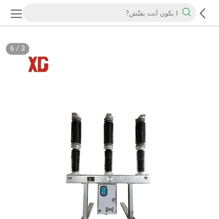
6
/
3