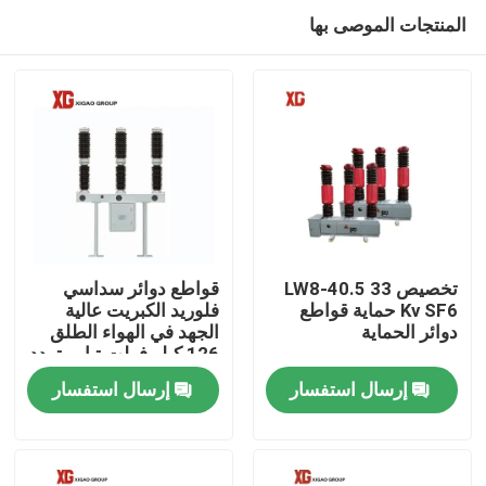
المنتجات الموصى بها
تخصيص LW8-40.5 33
قواطع دوائر سداسي
Kv SF6 حماية قواطع
فلوريد الكبريت عالية
دوائر الحماية
الجهد في الهواء الطلق
منزل، بيت
126 كيلو فولت تيار متردد
50 هرتز
إرسال استفسار
إرسال استفسار
منتجات
معلومات عنا