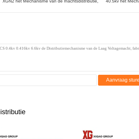
XGN2 het Mechanisme van de machtsdistributie
,
40.5kv het Mech
Aanvraag stur
tributie