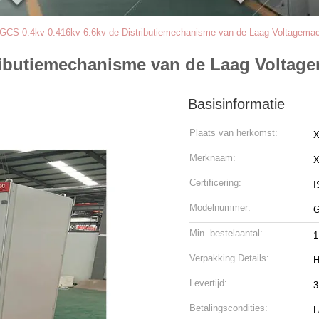
GCS 0.4kv 0.416kv 6.6kv de Distributiemechanisme van de Laag Voltagema
tributiemechanisme van de Laag Voltag
Basisinformatie
Plaats van herkomst:
X
Merknaam:
Certificering:
I
Modelnummer:
Min. bestelaantal:
1
Verpakking Details:
H
Levertijd:
3
Betalingscondities:
L