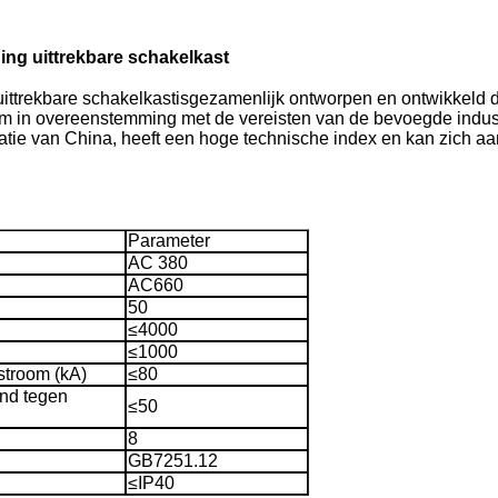
ing uittrekbare schakelkast
ittrekbare schakelkast
is
gezamenlijk ontworpen en ontwikkeld do
in overeenstemming met de vereisten van de bevoegde industri
atie van China, heeft een hoge technische index en kan zich 
Parameter
AC 380
AC660
50
≤4000
≤1000
stroom (kA)
≤80
and tegen
≤50
8
GB7251.12
≤IP40