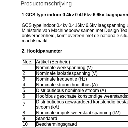
Productomschrijving
1.
GCS type indoor 0.4kv 0.416kv 6.6kv laagspann
GCS type indoor 0.4kv 0.416kv 6.6kv laagspanning u
Ministerie van Machinebouw samen met Design Team 
ontwerpeenheid, komt overeen met de nationale situ
machtsmarkt.
2. Hoofdparameter
Nee.
Artikel (Eenheid)
1
Nominale werkspanning (V)
2
Nominale isolatiespanning (V)
3
Nominale frequentie (Hz)
4
Nominale stroom hoofdbus (A)
5
Distributiebus nominale stroom (A)
6
Hoofdbus geschatte kortstondige weerstands
Distributiebus gewaardeerd kortstondig best
7
stroom (kA)
8
Nominale impuls weerstaat spanning (kV)
9
Standaard
10
Beschermingsgraad