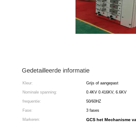
Gedetailleerde informatie
Kleur:
Grijs of aangepast
Nominale spanning:
0.4KV 0.416KV, 6.6KV
frequentie:
50/60HZ
Fase:
3 fases
Markeren:
GCS het Mechanisme van