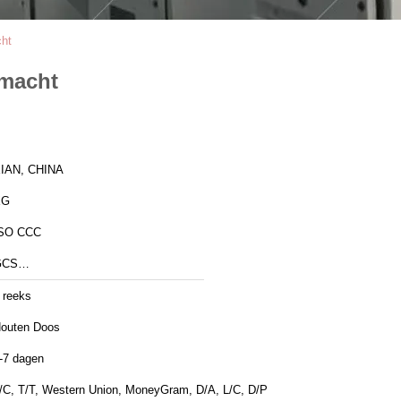
cht
emacht
IAN, CHINA
XG
SO CCC
GCS…
 reeks
outen Doos
-7 dagen
/C, T/T, Western Union, MoneyGram, D/A, L/C, D/P