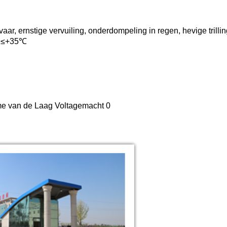
aar, ernstige vervuiling, onderdompeling in regen, hevige trilli
: ≤+35℃