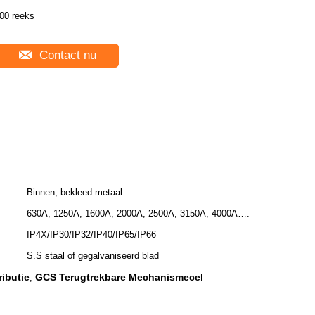
00 reeks
Contact nu
Binnen, bekleed metaal
630A, 1250A, 1600A, 2000A, 2500A, 3150A, 4000A….
IP4X/IP30/IP32/IP40/IP65/IP66
S.S staal of gegalvaniseerd blad
ibutie
GCS Terugtrekbare Mechanismecel
,