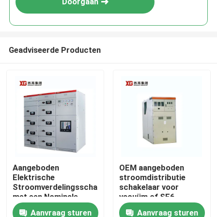
Doorgaan
Geadviseerde Producten
Huis
Aangeboden
OEM aangeboden
Elektrische
stroomdistributie
Producten
Stroomverdelingsschakelaar
schakelaar voor
met een Nominale
vacuüm of SF6
Spanning tot 17,5 KV
schakelaar en
Aanvraag sturen
Aanvraag sturen
Ongeveer ons
door OEM
omgevingstemperatuur