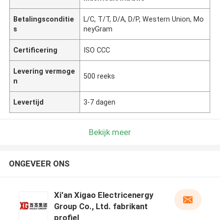
Betalingsconditie
L/C, T/T, D/A, D/P, Western Union, Mo
s
neyGram
Certificering
ISO CCC
Levering vermoge
500 reeks
n
Levertijd
3-7 dagen
Bekijk meer
ONGEVEER ONS
Xi'an Xigao Electricenergy
Group Co., Ltd. fabrikant
profiel