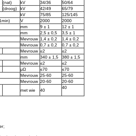
(nat)
kV
34/36
50/64
(droog)
kV
42/49
65/79
kV
75/85
125/145
1min)
V
2000
2000
mm
9 ± 1
12 ± 1
mm
2,5 ± 0,5
3,5 ± 1
Mevrouw
1,4 ± 0,2
1,4 ± 0,2
Mevrouw
0,7 ± 0,2
0,7 ± 0,2
Mevrouw
≤2
≤2
mm
340 ± 1,5
380 ± 1,5
Mevrouw
≤2
≤2
μΩ
≤70
≤70
Mevrouw
25-60
25-60
Mevrouw
20-60
20-60
40
met wie
40
er;