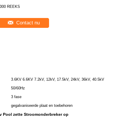
000 REEKS
Contact nu
3.6KV 6.6KV 7.2kV, 12kV, 17.5kV, 24kV, 36kV, 40.5kV
50/60Hz
3 fase
gegalvaniseerde plaat en toebehoren
v Pool zette Stroomonderbreker op