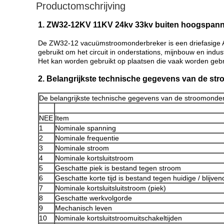
Productomschrijving
1. ZW32-12KV 11KV 24kv 33kv buiten hoogspan
De ZW32-12 vacuümstroomonderbreker is een driefasige AC
gebruikt om het circuit in onderstations, mijnbouw en ind
Het kan worden gebruikt op plaatsen die vaak worden gebr
2. Belangrijkste technische gegevens van de st
De belangrijkste technische gegevens van de stroomonde
NEE
Item
1
Nominale spanning
2
Nominale frequentie
3
Nominale stroom
4
Nominale kortsluitstroom
5
Geschatte piek is bestand tegen stroom
6
Geschatte korte tijd is bestand tegen huidige / blijvend
7
Nominale kortsluitsluitstroom (piek)
8
Geschatte werkvolgorde
9
Mechanisch leven
10
Nominale kortsluitstroomuitschakeltijden