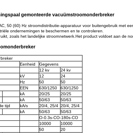
ningspaal gemonteerde vacuümstroomonderbreker
, 50 (60) Hz stroomdistributie-apparatuur voor buitengebruik met ee
ustriële ondernemingen te beschermen en te controleren.
uikt, zoals het landelijke stroomnetwerk.Het product voldoet aan de 
roomonderbreker
rbreker
Eenheid
Gegevens
12 kv
24 kv
kV
12
24
Hz
50
50
EEN
630/1250
630/1250
kA
20/25
20/25
kA
50/63
50/63
e tijd
kA/s
20/4, 25/4
20/4, 25/4
kA
50/63
50/63
O-0.3s-CO-180s-CO
10000
10000
50
20