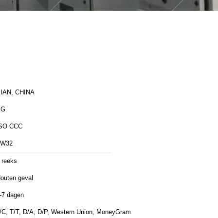
IAN, CHINA
XG
SO CCC
ZW32
 reeks
outen geval
-7 dagen
/C, T/T, D/A, D/P, Western Union, MoneyGram