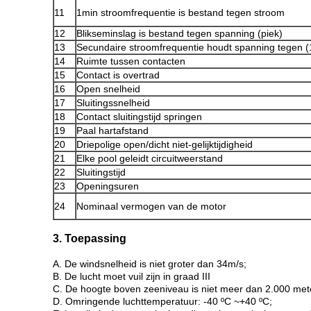
11
1min stroomfrequentie is bestand tegen stroom
12
Blikseminslag is bestand tegen spanning (piek)
13
Secundaire stroomfrequentie houdt spanning tegen (
14
Ruimte tussen contacten
15
Contact is overtrad
16
Open snelheid
17
Sluitingssnelheid
18
Contact sluitingstijd springen
19
Paal hartafstand
20
Driepolige open/dicht niet-gelijktijdigheid
21
Elke pool geleidt circuitweerstand
22
Sluitingstijd
23
Openingsuren
24
Nominaal vermogen van de motor
3. Toepassing
A. De windsnelheid is niet groter dan 34m/s;
B. De lucht moet vuil zijn in graad III
C. De hoogte boven zeeniveau is niet meer dan 2.000 met
D. Omringende luchttemperatuur: -40 ºC ~+40 ºC;