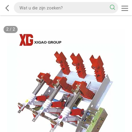
2
/
2