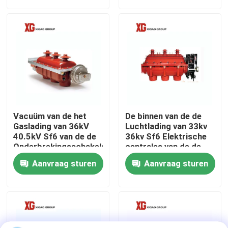
Fabrieksreis
Kwaliteitscontrole
Contacteer ons
Vacuüm van de het
De binnen van de de
Verzoek om een Citaat
Gaslading van 36kV
Luchtlading van 33kv
40.5kV Sf6 van de de
36kv Sf6 Elektrische
Onderbrekingsschakelaar
centrales van de de
de Elektrische
Onderbrekingsschakelaar
De Onderbrekingsschakelaar van de luchtlading
Aanvraag sturen
Aanvraag sturen
centralesgebruik
SF6 de Schakelaar van de ladingsonderbreking
Het Mechanisme van de machtsdistributie