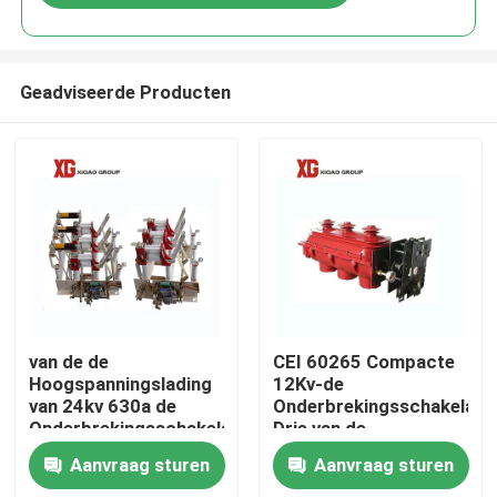
Geadviseerde Producten
Huis
van de de
CEI 60265 Compacte
Hoogspanningslading
12Kv-de
van 24kv 630a de
Onderbrekingsschakelaar
Producten
Onderbrekingsschakelaar
Drie van de
Lichtgewicht
Luchtlading
Aanvraag sturen
Aanvraag sturen
Schakelaars
Ongeveer ons