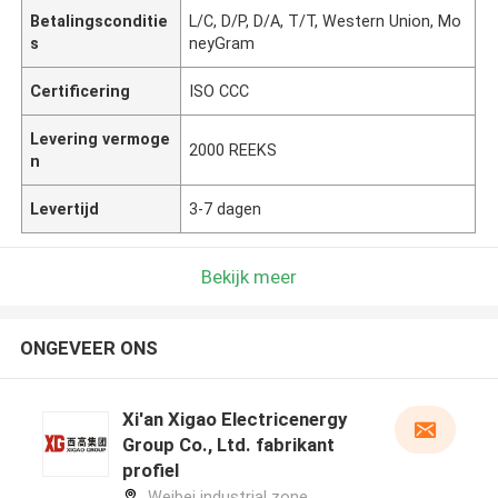
Betalingsconditie
L/C, D/P, D/A, T/T, Western Union, Mo
s
neyGram
Certificering
ISO CCC
Levering vermoge
2000 REEKS
n
Levertijd
3-7 dagen
Bekijk meer
ONGEVEER ONS
Xi'an Xigao Electricenergy
Group Co., Ltd. fabrikant
profiel
Weibei industrial zone,