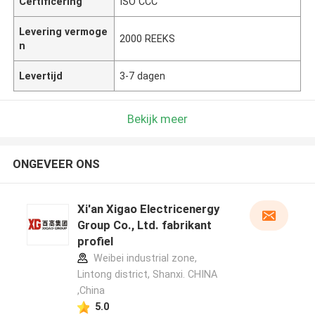
Certificering
ISO CCC
Levering vermoge
2000 REEKS
n
Levertijd
3-7 dagen
Bekijk meer
ONGEVEER ONS
Xi'an Xigao Electricenergy
Group Co., Ltd. fabrikant
profiel
Weibei industrial zone,
Lintong district, Shanxi. CHINA
,China
5.0