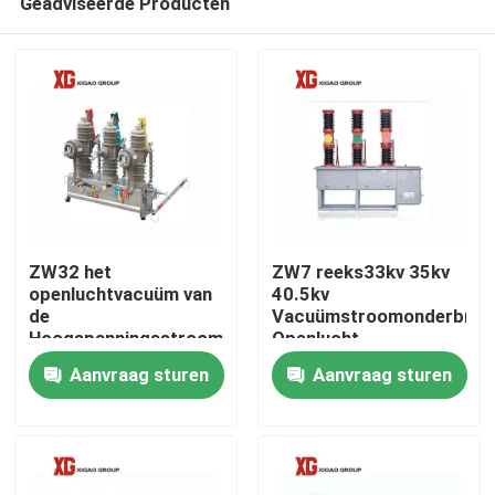
Geadviseerde Producten
ZW32 het
ZW7 reeks33kv 35kv
openluchtvacuüm van
40.5kv
de
Vacuümstroomonderbrek
Hoogspanningsstroomonderbreker
Openlucht
Huis
Aanvraag sturen
Aanvraag sturen
Producten
Ongeveer ons