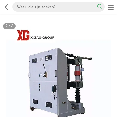
2
/
3