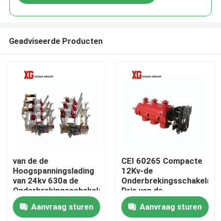
Geadviseerde Producten
Huis
van de de
CEI 60265 Compacte
Hoogspanningslading
12Kv-de
van 24kv 630a de
Onderbrekingsschakelaar
Producten
Onderbrekingsschakelaar
Drie van de
Lichtgewicht
Luchtlading
Aanvraag sturen
Aanvraag sturen
Schakelaars
Ongeveer ons