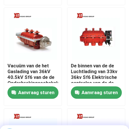
Fabrieksreis
Kwaliteitscontrole
Contacteer ons
Vacuüm van de het
De binnen van de de
Verzoek om een Citaat
Gaslading van 36kV
Luchtlading van 33kv
40.5kV Sf6 van de de
36kv Sf6 Elektrische
Onderbrekingsschakelaar
centrales van de de
de Elektrische
Onderbrekingsschakelaar
De Onderbrekingsschakelaar van de luchtlading
Aanvraag sturen
Aanvraag sturen
centralesgebruik
SF6 de Schakelaar van de ladingsonderbreking
Het Mechanisme van de machtsdistributie