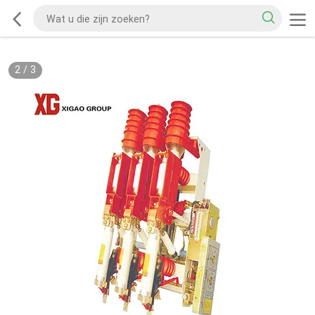
2
/
3