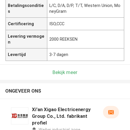
Betalingsconditie
L/C, D/A, D/P, T/T, Western Union, Mo
s
neyGram
Certificering
ISO,CCC
Levering vermoge
2000 REEKSEN
n
Levertijd
3-7 dagen
Bekijk meer
ONGEVEER ONS
Xi'an Xigao Electricenergy
Group Co., Ltd. fabrikant
profiel
Weibei industrial zone,