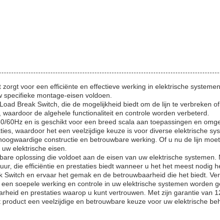
 zorgt voor een efficiënte en effectieve werking in elektrische syste
 uw specifieke montage-eisen voldoen.
 Load Break Switch, die de mogelijkheid biedt om de lijn te verbreken of 
k, waardoor de algehele functionaliteit en controle worden verbeterd.
0/60Hz en is geschikt voor een breed scala aan toepassingen en omgevi
ties, waardoor het een veelzijdige keuze is voor diverse elektrische sy
oogwaardige constructie en betrouwbare werking. Of u nu de lijn moet 
uw elektrische eisen.
bare oplossing die voldoet aan de eisen van uw elektrische systemen. M
ur, die efficiëntie en prestaties biedt wanneer u het het meest nodig he
eak Switch en ervaar het gemak en de betrouwbaarheid die het biedt. V
or een soepele werking en controle in uw elektrische systemen worden 
aarheid en prestaties waarop u kunt vertrouwen. Met zijn garantie van 
it product een veelzijdige en betrouwbare keuze voor uw elektrische be