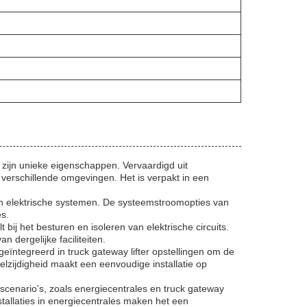
 zijn unieke eigenschappen. Vervaardigd uit
verschillende omgevingen. Het is verpakt in een
 van elektrische systemen. De systeemstroomopties van
s.
bij het besturen en isoleren van elektrische circuits.
dergelijke faciliteiten.
eïntegreerd in truck gateway lifter opstellingen om de
lzijdigheid maakt een eenvoudige installatie op
cenario's, zoals energiecentrales en truck gateway
tallaties in energiecentrales maken het een