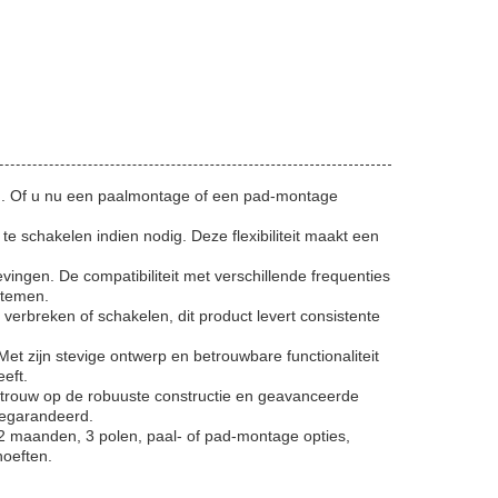
men. Of u nu een paalmontage of een pad-montage
te schakelen indien nodig. Deze flexibiliteit maakt een
ngen. De compatibiliteit met verschillende frequenties
stemen.
verbreken of schakelen, dit product levert consistente
et zijn stevige ontwerp en betrouwbare functionaliteit
eft.
ertrouw op de robuuste constructie en geavanceerde
gegarandeerd.
12 maanden, 3 polen, paal- of pad-montage opties,
hoeften.