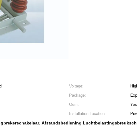
d
Voltage:
Hig
Package:
Exp
Oem:
Yes
Installation Location:
Pow
ngbrekerschakelaar
Afstandsbediening Luchtbelastingsbreuksch
,