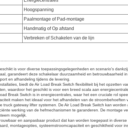
Energiecentrales
Hoogspanning
Paalmontage of Pad-montage
Handmatig of Op afstand
Verbreken of Schakelen van de lijn
geschikt is voor diverse toepassingsgelegenheden en scenario's dankzij
staal, garandeert deze schakelaar duurzaamheid en betrouwbaarheid in 
port en afhandeling tijdens de levering.
allaties, biedt de Air Load Break Switch flexibiliteit bij het opzetten
en, waardoor het geschikt is voor een breed scala aan energiecentrale
 Break Switch is in energiecentrales, waar het een cruciale rol speelt 
teit maken het ideaal voor het afhandelen van de stroombehoeften van 
de truck gateway lifter systemen. De Air Load Break Switch kan worden g
efficiënte werking van de hefmechanismen te garanderen. De montage vee
ysteem mogelijk.
rouwbaar en aanpasbaar product dat kan worden toegepast in diverse s
daard, montageopties, systeemstroomcapaciteit en geschiktheid voor ins