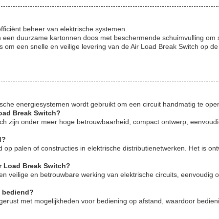
fficiënt beheer van elektrische systemen.
t in een duurzame kartonnen doos met beschermende schuimvulling om s
om een snelle en veilige levering van de Air Load Break Switch op de
ische energiesystemen wordt gebruikt om een circuit handmatig te opene
Load Break Switch?
ch zijn onder meer hoge betrouwbaarheid, compact ontwerp, eenvoudige
d?
 op palen of constructies in elektrische distributienetwerken. Het i
ir Load Break Switch?
en veilige en betrouwbare werking van elektrische circuits, eenvoudig
n bediend?
gerust met mogelijkheden voor bediening op afstand, waardoor bedieni