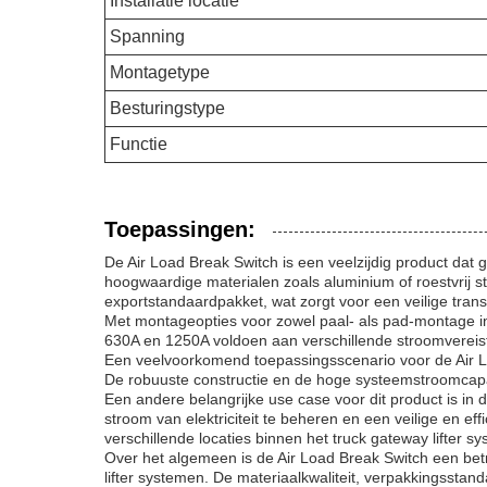
Installatie locatie
Spanning
Montagetype
Besturingstype
Functie
Toepassingen:
De Air Load Break Switch is een veelzijdig product dat 
hoogwaardige materialen zoals aluminium of roestvrij 
exportstandaardpakket, wat zorgt voor een veilige trans
Met montageopties voor zowel paal- als pad-montage inst
630A en 1250A voldoen aan verschillende stroomvereist
Een veelvoorkomend toepassingsscenario voor de Air Load
De robuuste constructie en de hoge systeemstroomcapaci
Een andere belangrijke use case voor dit product is in 
stroom van elektriciteit te beheren en een veilige en 
verschillende locaties binnen het truck gateway lifter s
Over het algemeen is de Air Load Break Switch een bet
lifter systemen. De materiaalkwaliteit, verpakkingsstan