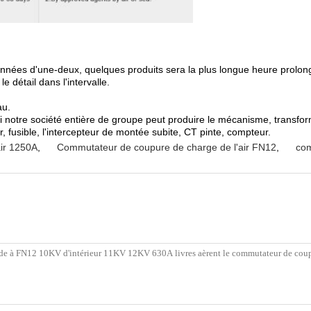
années d'une-deux, quelques produits sera la plus longue heure prolon
e détail dans l'intervalle.
au.
insi notre société entière de groupe peut produire le mécanisme, tran
fusible, l'intercepteur de montée subite, CT pinte, compteur.
ir 1250A
,
Commutateur de coupure de charge de l'air FN12
,
com