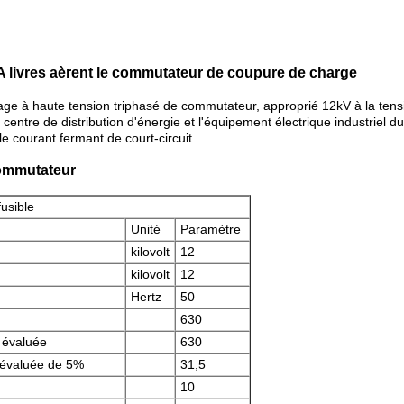
 livres aèrent le commutateur de coupure de charge
e à haute tension triphasé de commutateur, approprié 12kV à la tensio
entre de distribution d'énergie et l'équipement électrique industriel du 
le courant fermant de court-circuit.
commutateur
usible
Unité
Paramètre
kilovolt
12
kilovolt
12
Hertz
50
630
 évaluée
630
 évaluée de 5%
31,5
10