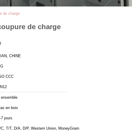
e de charge
 coupure de charge
e
IAN, CHINE
XG
SO CCC
N12
 ensemble
as en bois
-7 jours
/C, T/T, D/A, D/P, Western Union, MoneyGram