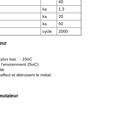
40
ka
1,3
ka
20
ka
50
cycle
2000
eur
 plus bas : - 10oC
e l'envirenment 25oC)
té.
affect et détruisent le métal.
mutateur