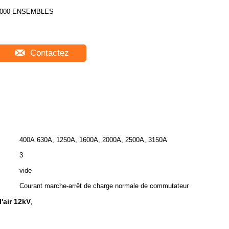
2000 ENSEMBLES
Contactez
400A 630A, 1250A, 1600A, 2000A, 2500A, 3150A
3
vide
Courant marche-arrêt de charge normale de commutateur
'air 12kV
,