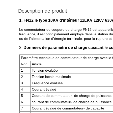
Description de produit
1.
FN12 le type 10KV d'intérieur 11LKV 12KV 630A
Le commutateur de coupure de charge FN12 est appareillag
fréquence, il est principalement employé dans la station du c
ou de l'alimentation d'énergie terminale, pour la rupture et 
2.
Données de paramètre de charge cassant le 
Paramètre technique de commutateur de charge avec le f
Non.
Article
1
Tension évaluée
2
Tension locale maximale
3
Fréquence évaluée
4
Courant évalué
5
Courant de commutateur- de charge de puissance
6
courant de commutateur- de charge de puissance
7
Courant évalué de commutateur- de capacité