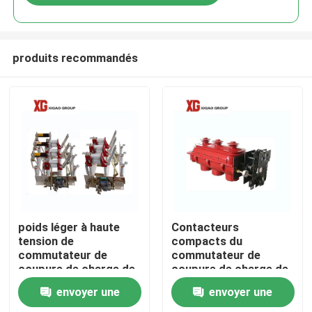
produits recommandés
Maison
poids léger à haute
Contacteurs
tension de
compacts du
commutateur de
commutateur de
Produits
coupure de charge de
coupure de charge de
24kv 630a
l'air 12Kv du CEI
envoyer une
envoyer une
60265 trois
Au sujet de nous