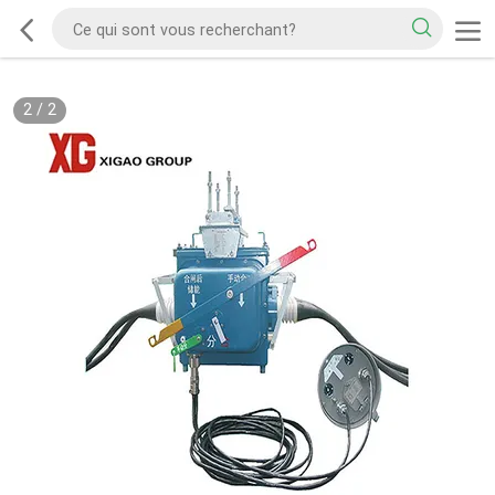
2
/
2