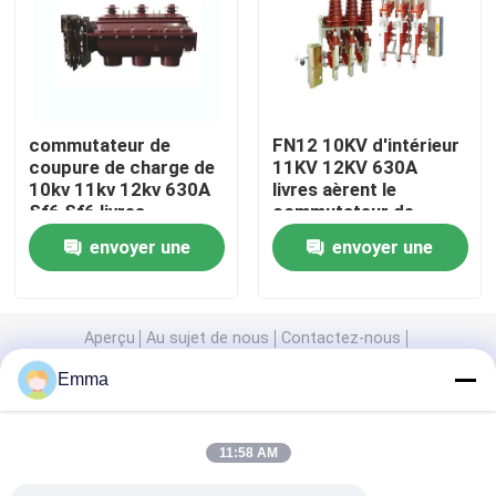
Commutateur à haute tension de débranchement
Disjoncteur de vide
commutateur de
FN12 10KV d'intérieur
coupure de charge de
11KV 12KV 630A
10kv 11kv 12kv 630A
livres aèrent le
Disjoncteur SF6
Sf6 Sf6 livres
commutateur de
coupure de charge
envoyer une
envoyer une
Transformateur de courant de CT
demande
demande
Transformateur potentiel de pinte
Aperçu
Au sujet de nous
Contactez-nous
Desktop Site
Emma
Plan du site
Privacy Policy
Compteur de CT pinte
11:58 AM
Intercepteur de montée subite d'oxyde de zinc
Qualité
Commutateur de coupure de charge d'air