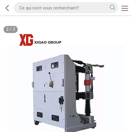
2
/
3