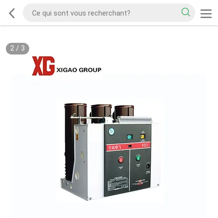
2
/
3