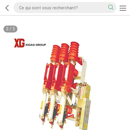
2
/
3