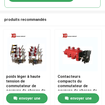
produits recommandés
Maison
poids léger à haute
Contacteurs
tension de
compacts du
commutateur de
commutateur de
Produits
coupure de charge de
coupure de charge de
24kv 630a
l'air 12Kv du CEI
envoyer une
envoyer une
60265 trois
Au sujet de nous