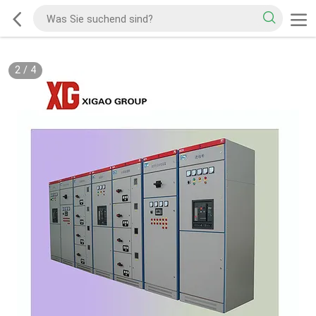
2
/
4