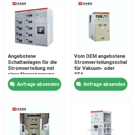
Angebotene
Vom OEM angebotene
Schaltanlagen für die
Stromverteilungsschaltan
Stromverteilung mit
für Vakuum- oder
einer Nennspannung
SF6-
von bis zu 17,5 KV
Leistungsschalter und
Anfrage absenden
Anfrage absenden
durch OEM
Umgebungstemperatur
-5°C - 40°C
Haus
Produkte
Über uns