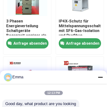
Fabrik-Ausflug
3 Phasen
IP4X-Schutz für
Energieverteilung
Mittelspannungsschaltanl
Qualitätskontrolle
Schaltgeräte
mit SF6-Gas-Isolation
Bogenzeit weniger als
und Profibus-
3 ms für eine
Kommunikation
Anfrage absenden
Anfrage absenden
Treten Sie mit uns in Verbindung
reibungslose
Stromverteilung
Fordern Sie ein Zitat
Luft-Lasttrennschalter
Emma
Lasttrennschalter SF6
12:13 PM
Good day, what product are you looking 
Netzverteilungs-Schaltanlage
690V
Hochspannung der