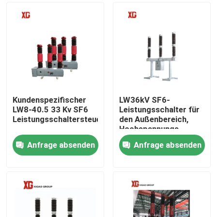
Kundenspezifischer
LW36kV SF6-
LW8-40.5 33 Kv SF6
Leistungsschalter für
Leistungsschaltersteuerungsschutz
den Außenbereich,
Hochspannungs-
Trennschalter für
Anfrage absenden
Anfrage absenden
Schaltanlagen
Haus
Produkte
Über uns