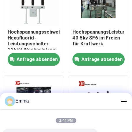
Fabrik-Ausflug
Hochspannungsschwefel-
HochspannungsLeistungss
Qualitätskontrolle
Hexafluorid-
40.5kv SF6 im Freien
Leistungsschalter
für Kraftwerk
126kV Wechselstrom
Treten Sie mit uns in Verbindung
im Freien 50HZ
Anfrage absenden
Anfrage absenden
Fordern Sie ein Zitat
Luft-Lasttrennschalter
Emma
Lasttrennschalter SF6
2:44 PM
Netzverteilungs-Schaltanlage