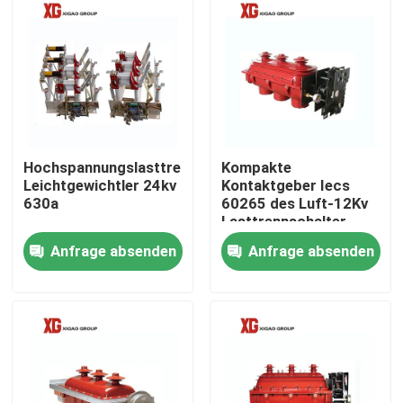
Hochspannungslasttrennschalter-
Kompakte
Leichtgewichtler 24kv
Kontaktgeber Iecs
630a
60265 des Luft-12Kv
Lasttrennschalter-
drei
Anfrage absenden
Anfrage absenden
Haus
Produkte
Über uns