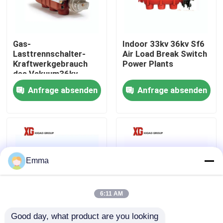
Fabrik-Ausflug
Gas-
Indoor 33kv 36kv Sf6
Lasttrennschalter-
Air Load Break Switch
Qualitätskontrolle
Kraftwerkgebrauch
Power Plants
des Vakuum36kv
40.5kV Sf6
Anfrage absenden
Anfrage absenden
Treten Sie mit uns in Verbindung
Fordern Sie ein Zitat
Luft-Lasttrennschalter
Emma
Lasttrennschalter SF6
6:11 AM
Good day, what product are you looking 
Netzverteilungs-Schaltanlage
Lasttrennschalter Sf6
FZW28F-12kv 24kv