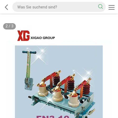
2
/
3