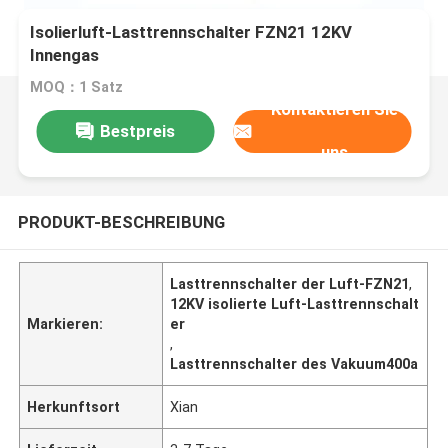
Isolierluft-Lasttrennschalter FZN21 12KV
Innengas
MOQ：1 Satz
Kontaktieren Sie
Bestpreis
uns
PRODUKT-BESCHREIBUNG
Lasttrennschalter der Luft-FZN21
,
12KV isolierte Luft-Lasttrennschalt
Markieren:
er
,
Lasttrennschalter des Vakuum400a
Herkunftsort
Xian