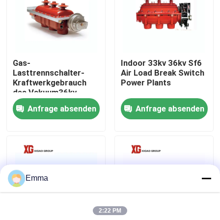
Fabrik-Ausflug
Qualitätskontrolle
Gas-
Indoor 33kv 36kv Sf6
Lasttrennschalter-
Air Load Break Switch
Kraftwerkgebrauch
Power Plants
Treten Sie mit uns in Verbindung
des Vakuum36kv
40.5kV Sf6
Anfrage absenden
Anfrage absenden
Fordern Sie ein Zitat
Luft-Lasttrennschalter
Emma
Lasttrennschalter SF6
2:22 PM
Netzverteilungs-Schaltanlage