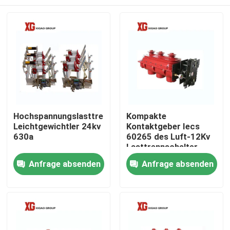
Hochspannungslasttrennschalter-
Kompakte
Leichtgewichtler 24kv
Kontaktgeber Iecs
630a
60265 des Luft-12Kv
Lasttrennschalter-
drei
Haus
Anfrage absenden
Anfrage absenden
Produkte
Über uns